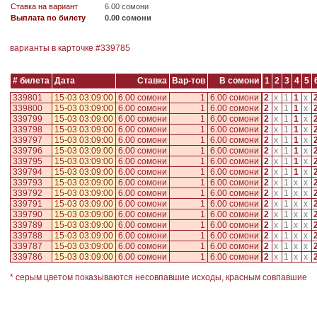
Ставка на вариант
6.00 сомони
Выплата по билету
0.00 сомони
варианты в карточке #
339785
# билета
Дата
Ставка
Вар-тов
В сомони
1
2
3
4
5
339801
15-03 03:09:00
6.00 сомони
1
6.00 сомони
2
x
1
1
x
339800
15-03 03:09:00
6.00 сомони
1
6.00 сомони
2
x
1
1
x
339799
15-03 03:09:00
6.00 сомони
1
6.00 сомони
2
x
1
1
x
339798
15-03 03:09:00
6.00 сомони
1
6.00 сомони
2
x
1
1
x
339797
15-03 03:09:00
6.00 сомони
1
6.00 сомони
2
x
1
1
x
339796
15-03 03:09:00
6.00 сомони
1
6.00 сомони
2
x
1
1
x
339795
15-03 03:09:00
6.00 сомони
1
6.00 сомони
2
x
1
1
x
339794
15-03 03:09:00
6.00 сомони
1
6.00 сомони
2
x
1
1
x
339793
15-03 03:09:00
6.00 сомони
1
6.00 сомони
2
x
1
x
x
339792
15-03 03:09:00
6.00 сомони
1
6.00 сомони
2
x
1
x
x
339791
15-03 03:09:00
6.00 сомони
1
6.00 сомони
2
x
1
x
x
339790
15-03 03:09:00
6.00 сомони
1
6.00 сомони
2
x
1
x
x
339789
15-03 03:09:00
6.00 сомони
1
6.00 сомони
2
x
1
x
x
339788
15-03 03:09:00
6.00 сомони
1
6.00 сомони
2
x
1
x
x
339787
15-03 03:09:00
6.00 сомони
1
6.00 сомони
2
x
1
x
x
339786
15-03 03:09:00
6.00 сомони
1
6.00 сомони
2
x
1
x
x
* серым цветом показываются несовпавшие исходы, красным совпавшие