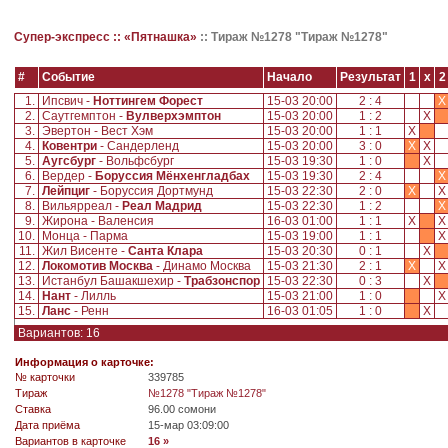
Супер-экспресс ::
«Пятнашка»
::
Тираж №1278 "Тираж №1278"
#
Событие
Начало
Результат
1
x
2
1.
Ипсвич -
Ноттингем Форест
15-03 20:00
2 : 4
X
2.
Саутгемптон -
Вулверхэмптон
15-03 20:00
1 : 2
X
3.
Эвертон - Вест Хэм
15-03 20:00
1 : 1
X
4.
Ковентри
- Сандерленд
15-03 20:00
3 : 0
X
X
5.
Аугсбург
- Вольфсбург
15-03 19:30
1 : 0
X
6.
Вердер -
Боруссия Мёнхенгладбах
15-03 19:30
2 : 4
X
7.
Лейпциг
- Боруссия Дортмунд
15-03 22:30
2 : 0
X
8.
Вильярреал -
Реал Мадрид
15-03 22:30
1 : 2
X
9.
Жирона - Валенсия
16-03 01:00
1 : 1
X
10.
Монца - Парма
15-03 19:00
1 : 1
11.
Жил Висенте -
Санта Клара
15-03 20:30
0 : 1
X
12.
Локомотив Москва
- Динамо Москва
15-03 21:30
2 : 1
X
13.
Истанбул Башакшехир -
Трабзонспор
15-03 22:30
0 : 3
X
14.
Нант
- Лилль
15-03 21:00
1 : 0
15.
Ланс
- Ренн
16-03 01:05
1 : 0
X
Вариантов: 16
Информация о карточке:
№ карточки
339785
Tираж
№1278 "Тираж №1278"
Ставка
96.00 сомони
Дата приёма
15-мар 03:09:00
Вариантов в карточке
16 »