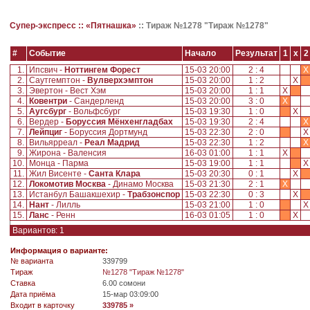
Супер-экспресс ::
«Пятнашка»
::
Тираж №1278 "Тираж №1278"
#
Событие
Начало
Результат
1
x
2
1.
Ипсвич -
Ноттингем Форест
15-03 20:00
2 : 4
X
2.
Саутгемптон -
Вулверхэмптон
15-03 20:00
1 : 2
X
3.
Эвертон - Вест Хэм
15-03 20:00
1 : 1
X
4.
Ковентри
- Сандерленд
15-03 20:00
3 : 0
X
5.
Аугсбург
- Вольфсбург
15-03 19:30
1 : 0
X
6.
Вердер -
Боруссия Мёнхенгладбах
15-03 19:30
2 : 4
X
7.
Лейпциг
- Боруссия Дортмунд
15-03 22:30
2 : 0
8.
Вильярреал -
Реал Мадрид
15-03 22:30
1 : 2
X
9.
Жирона - Валенсия
16-03 01:00
1 : 1
X
10.
Монца - Парма
15-03 19:00
1 : 1
11.
Жил Висенте -
Санта Клара
15-03 20:30
0 : 1
X
12.
Локомотив Москва
- Динамо Москва
15-03 21:30
2 : 1
X
13.
Истанбул Башакшехир -
Трабзонспор
15-03 22:30
0 : 3
X
14.
Нант
- Лилль
15-03 21:00
1 : 0
15.
Ланс
- Ренн
16-03 01:05
1 : 0
X
Вариантов: 1
Информация о варианте:
№ варианта
339799
Tираж
№1278 "Тираж №1278"
Ставка
6.00 сомони
Дата приёма
15-мар 03:09:00
Входит в карточку
339785 »