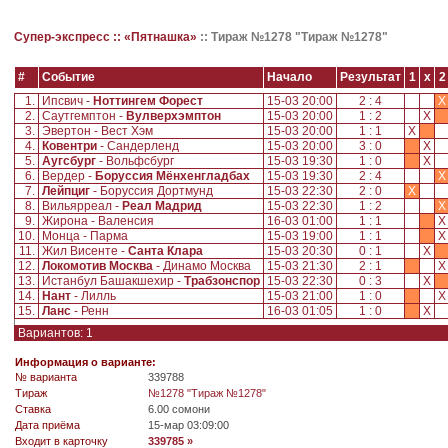
Супер-экспресс ::
«Пятнашка»
::
Тираж №1278 "Тираж №1278"
#
Событие
Начало
Результат
1
x
2
1.
Ипсвич -
Ноттингем Форест
15-03 20:00
2 : 4
X
2.
Саутгемптон -
Вулверхэмптон
15-03 20:00
1 : 2
X
3.
Эвертон - Вест Хэм
15-03 20:00
1 : 1
X
4.
Ковентри
- Сандерленд
15-03 20:00
3 : 0
X
5.
Аугсбург
- Вольфсбург
15-03 19:30
1 : 0
X
6.
Вердер -
Боруссия Мёнхенгладбах
15-03 19:30
2 : 4
X
7.
Лейпциг
- Боруссия Дортмунд
15-03 22:30
2 : 0
X
8.
Вильярреал -
Реал Мадрид
15-03 22:30
1 : 2
X
9.
Жирона - Валенсия
16-03 01:00
1 : 1
10.
Монца - Парма
15-03 19:00
1 : 1
11.
Жил Висенте -
Санта Клара
15-03 20:30
0 : 1
X
12.
Локомотив Москва
- Динамо Москва
15-03 21:30
2 : 1
13.
Истанбул Башакшехир -
Трабзонспор
15-03 22:30
0 : 3
X
14.
Нант
- Лилль
15-03 21:00
1 : 0
15.
Ланс
- Ренн
16-03 01:05
1 : 0
X
Вариантов: 1
Информация о варианте:
№ варианта
339788
Tираж
№1278 "Тираж №1278"
Ставка
6.00 сомони
Дата приёма
15-мар 03:09:00
Входит в карточку
339785 »