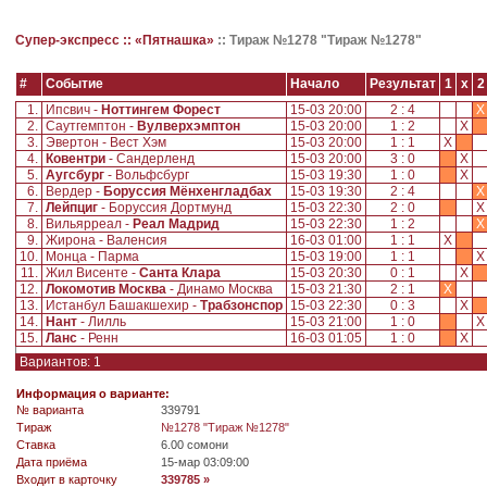
Супер-экспресс ::
«Пятнашка»
::
Тираж №1278 "Тираж №1278"
#
Событие
Начало
Результат
1
x
2
1.
Ипсвич -
Ноттингем Форест
15-03 20:00
2 : 4
X
2.
Саутгемптон -
Вулверхэмптон
15-03 20:00
1 : 2
X
3.
Эвертон - Вест Хэм
15-03 20:00
1 : 1
X
4.
Ковентри
- Сандерленд
15-03 20:00
3 : 0
X
5.
Аугсбург
- Вольфсбург
15-03 19:30
1 : 0
X
6.
Вердер -
Боруссия Мёнхенгладбах
15-03 19:30
2 : 4
X
7.
Лейпциг
- Боруссия Дортмунд
15-03 22:30
2 : 0
8.
Вильярреал -
Реал Мадрид
15-03 22:30
1 : 2
X
9.
Жирона - Валенсия
16-03 01:00
1 : 1
X
10.
Монца - Парма
15-03 19:00
1 : 1
11.
Жил Висенте -
Санта Клара
15-03 20:30
0 : 1
X
12.
Локомотив Москва
- Динамо Москва
15-03 21:30
2 : 1
X
13.
Истанбул Башакшехир -
Трабзонспор
15-03 22:30
0 : 3
X
14.
Нант
- Лилль
15-03 21:00
1 : 0
15.
Ланс
- Ренн
16-03 01:05
1 : 0
X
Вариантов: 1
Информация о варианте:
№ варианта
339791
Tираж
№1278 "Тираж №1278"
Ставка
6.00 сомони
Дата приёма
15-мар 03:09:00
Входит в карточку
339785 »