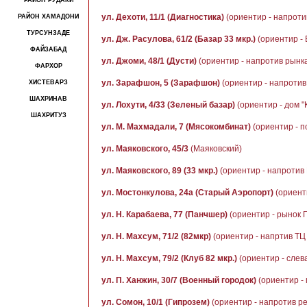
РАЙОН РУДАКИ
ул. Дехоти, 11/1 (Диагностика)
(ориентир - напроти
РАЙОН ХАМАДОНИ
ТУРСУНЗАДЕ
ул. Дж. Расулова, 61/2 (Базар 33 мкр.)
(ориентир - 
ФАЙЗАБАД
ул. Джоми, 48/1 (Дусти)
(ориентир - напротив рынка
ФАРХОР
ул. Зарафшон, 5 (Зарафшон)
(ориентир - напротив 
ХИСТЕВАРЗ
ШАХРИНАВ
ул. Лохути, 4/33 (Зеленый базар)
(ориентир - дом 
ШАХРИТУЗ
ул. М. Махмадали, 7 (Мясокомбинат)
(ориентир - п
ул. Маяковского, 45/3
(Маяковский)
ул. Маяковского, 89 (33 мкр.)
(ориентир - напротив
ул. Мостонкулова, 24а (Старый Аэропорт)
(ориент
ул. Н. Карабаева, 77 (Панчшер)
(ориентир - рынок 
ул. Н. Махсум, 71/2 (82мкр)
(ориентир - напртив ТЦ
ул. Н. Махсум, 79/2 (Клуб 82 мкр.)
(ориентир - слева
ул. П. Ханжин, 30/7 (Военный городок)
(ориентир - 
ул. Сомон, 10/1 (Гипрозем)
(ориентир - напротив р