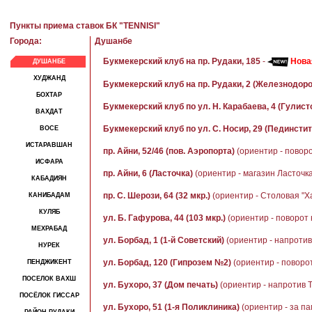
Пункты приема ставок БК "TENNISI"
Города:
Душанбе
Букмекерский клуб на пр. Рудаки, 185
-
Нова
ДУШАНБЕ
ХУДЖАНД
Букмекерский клуб на пр. Рудаки, 2 (Железнодор
БОХТАР
Букмекерский клуб по ул. Н. Карабаева, 4 (Гулист
ВАХДАТ
Букмекерский клуб по ул. С. Носир, 29 (Пединстит
ВОСЕ
ИСТАРАВШАН
пр. Айни, 52/46 (пов. Аэропорта)
(ориентир - повор
ИСФАРА
пр. Айни, 6 (Ласточка)
(ориентир - магазин Ласточка
КАБАДИЯН
пр. С. Шерози, 64 (32 мкр.)
(ориентир - Столовая "Х
КАНИБАДАМ
КУЛЯБ
ул. Б. Гафурова, 44 (103 мкр.)
(ориентир - поворот 
МЕХРАБАД
ул. Борбад, 1 (1-й Советский)
(ориентир - напроти
НУРЕК
ул. Борбад, 120 (Гипрозем №2)
(ориентир - поворо
ПЕНДЖИКЕНТ
ПОСЕЛОК ВАХШ
ул. Бухоро, 37 (Дом печать)
(ориентир - напротив 
ПОСЁЛОК ГИССАР
ул. Бухоро, 51 (1-я Поликлиника)
(ориентир - за п