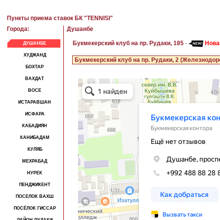
Пункты приема ставок БК "TENNISI"
Города:
Душанбе
Букмекерский клуб на пр. Рудаки, 185
-
Нова
ДУШАНБЕ
ХУДЖАНД
Букмекерский клуб на пр. Рудаки, 2 (Железнодо
БОХТАР
ВАХДАТ
ВОСЕ
ИСТАРАВШАН
ИСФАРА
КАБАДИЯН
КАНИБАДАМ
КУЛЯБ
МЕХРАБАД
НУРЕК
ПЕНДЖИКЕНТ
ПОСЕЛОК ВАХШ
ПОСЁЛОК ГИССАР