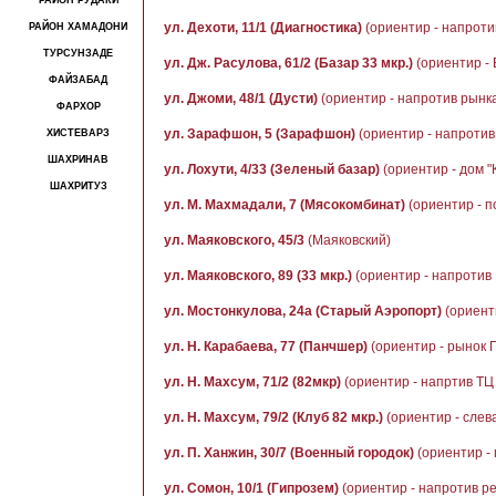
РАЙОН РУДАКИ
ул. Дехоти, 11/1 (Диагностика)
(ориентир - напроти
РАЙОН ХАМАДОНИ
ТУРСУНЗАДЕ
ул. Дж. Расулова, 61/2 (Базар 33 мкр.)
(ориентир - 
ФАЙЗАБАД
ул. Джоми, 48/1 (Дусти)
(ориентир - напротив рынка
ФАРХОР
ул. Зарафшон, 5 (Зарафшон)
(ориентир - напротив 
ХИСТЕВАРЗ
ШАХРИНАВ
ул. Лохути, 4/33 (Зеленый базар)
(ориентир - дом 
ШАХРИТУЗ
ул. М. Махмадали, 7 (Мясокомбинат)
(ориентир - п
ул. Маяковского, 45/3
(Маяковский)
ул. Маяковского, 89 (33 мкр.)
(ориентир - напротив
ул. Мостонкулова, 24а (Старый Аэропорт)
(ориент
ул. Н. Карабаева, 77 (Панчшер)
(ориентир - рынок 
ул. Н. Махсум, 71/2 (82мкр)
(ориентир - напртив ТЦ
ул. Н. Махсум, 79/2 (Клуб 82 мкр.)
(ориентир - слева
ул. П. Ханжин, 30/7 (Военный городок)
(ориентир - 
ул. Сомон, 10/1 (Гипрозем)
(ориентир - напротив р