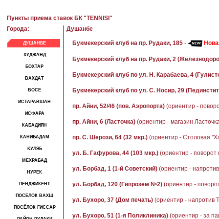
Пункты приема ставок БК "TENNISI"
Города:
Душанбе
Букмекерский клуб на пр. Рудаки, 185
-
Нова
ДУШАНБЕ
ХУДЖАНД
Букмекерский клуб на пр. Рудаки, 2 (Железнодор
БОХТАР
Букмекерский клуб по ул. Н. Карабаева, 4 (Гулист
ВАХДАТ
Букмекерский клуб по ул. С. Носир, 29 (Пединстит
ВОСЕ
ИСТАРАВШАН
пр. Айни, 52/46 (пов. Аэропорта)
(ориентир - повор
ИСФАРА
пр. Айни, 6 (Ласточка)
(ориентир - магазин Ласточка
КАБАДИЯН
пр. С. Шерози, 64 (32 мкр.)
(ориентир - Столовая "Х
КАНИБАДАМ
КУЛЯБ
ул. Б. Гафурова, 44 (103 мкр.)
(ориентир - поворот 
МЕХРАБАД
ул. Борбад, 1 (1-й Советский)
(ориентир - напроти
НУРЕК
ул. Борбад, 120 (Гипрозем №2)
(ориентир - поворо
ПЕНДЖИКЕНТ
ПОСЕЛОК ВАХШ
ул. Бухоро, 37 (Дом печать)
(ориентир - напротив 
ПОСЁЛОК ГИССАР
ул. Бухоро, 51 (1-я Поликлиника)
(ориентир - за п