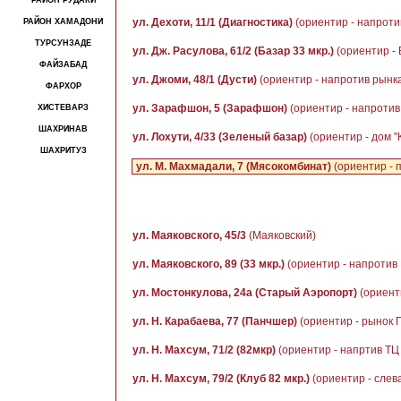
РАЙОН РУДАКИ
ул. Дехоти, 11/1 (Диагностика)
(ориентир - напроти
РАЙОН ХАМАДОНИ
ТУРСУНЗАДЕ
ул. Дж. Расулова, 61/2 (Базар 33 мкр.)
(ориентир - 
ФАЙЗАБАД
ул. Джоми, 48/1 (Дусти)
(ориентир - напротив рынка
ФАРХОР
ул. Зарафшон, 5 (Зарафшон)
(ориентир - напротив 
ХИСТЕВАРЗ
ШАХРИНАВ
ул. Лохути, 4/33 (Зеленый базар)
(ориентир - дом 
ШАХРИТУЗ
ул. М. Махмадали, 7 (Мясокомбинат)
(ориентир - 
ул. Маяковского, 45/3
(Маяковский)
ул. Маяковского, 89 (33 мкр.)
(ориентир - напротив
ул. Мостонкулова, 24а (Старый Аэропорт)
(ориент
ул. Н. Карабаева, 77 (Панчшер)
(ориентир - рынок 
ул. Н. Махсум, 71/2 (82мкр)
(ориентир - напртив ТЦ
ул. Н. Махсум, 79/2 (Клуб 82 мкр.)
(ориентир - слева