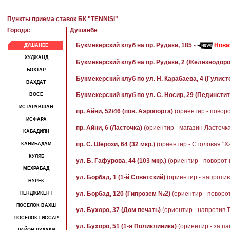
Пункты приема ставок БК "TENNISI"
Города:
Душанбе
Букмекерский клуб на пр. Рудаки, 185
-
Нова
ДУШАНБЕ
ХУДЖАНД
Букмекерский клуб на пр. Рудаки, 2 (Железнодор
БОХТАР
Букмекерский клуб по ул. Н. Карабаева, 4 (Гулист
ВАХДАТ
Букмекерский клуб по ул. С. Носир, 29 (Пединстит
ВОСЕ
ИСТАРАВШАН
пр. Айни, 52/46 (пов. Аэропорта)
(ориентир - повор
ИСФАРА
пр. Айни, 6 (Ласточка)
(ориентир - магазин Ласточка
КАБАДИЯН
пр. С. Шерози, 64 (32 мкр.)
(ориентир - Столовая "Х
КАНИБАДАМ
КУЛЯБ
ул. Б. Гафурова, 44 (103 мкр.)
(ориентир - поворот 
МЕХРАБАД
ул. Борбад, 1 (1-й Советский)
(ориентир - напроти
НУРЕК
ул. Борбад, 120 (Гипрозем №2)
(ориентир - поворо
ПЕНДЖИКЕНТ
ПОСЕЛОК ВАХШ
ул. Бухоро, 37 (Дом печать)
(ориентир - напротив 
ПОСЁЛОК ГИССАР
ул. Бухоро, 51 (1-я Поликлиника)
(ориентир - за п