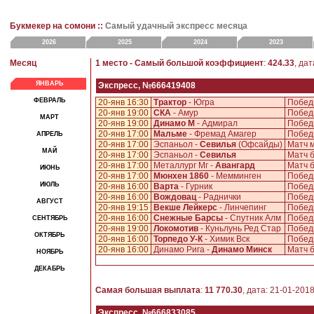
Букмекер на сомони ::
Самый удачный экспресс месяца
2026
2025
2024
2023
Месяц
1 место - Самый большой коэффициент
:
424.33
, да
ЯНВАРЬ
Экспресс, №666419408
ФЕВРАЛЬ
20-янв 16:30
Трактор
- Югра
Победи
20-янв 19:00
СКА
- Амур
Победи
МАРТ
20-янв 19:00
Динамо М
- Адмирал
Победи
20-янв 17:00
Мальме
- Фремад Амагер
Побед
АПРЕЛЬ
20-янв 17:00
Эспаньол -
Севилья
(Офсайды)
Матч 
МАЙ
20-янв 17:00
Эспаньол -
Севилья
Матч б
20-янв 17:00
Металлург Мг -
Авангард
Матч б
ИЮНЬ
20-янв 17:00
Мюнхен 1860
- Мемминген
Побед
ИЮЛЬ
20-янв 16:00
Варта
- Гурник
Побед
20-янв 16:00
Вождовац
- Раднички
Побед
АВГУСТ
20-янв 19:15
Векше Лейкерс
- Линчепинг
Побед
20-янв 16:00
Снежные Барсы
- Спутник Алм
Победи
СЕНТЯБРЬ
20-янв 19:00
Локомотив
- Куньлунь Ред Стар
Победи
ОКТЯБРЬ
20-янв 16:00
Торпедо У-К
- Химик Вск
Победи
20-янв 16:00
Динамо Рига -
Динамо Минск
Матч 
НОЯБРЬ
ДЕКАБРЬ
Самая большая выплата
:
11 770.30
, дата: 21-01-201
Экспресс, №666833085