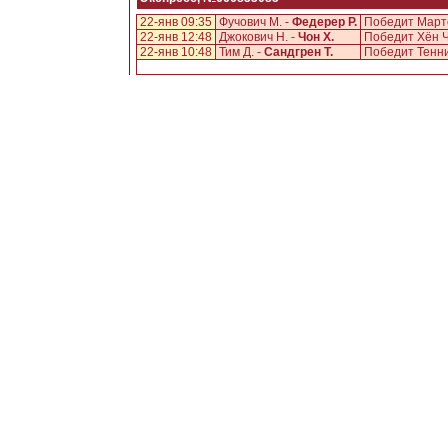
22-янв 09:35
Фучович М. -
Федерер Р.
Победит Марто
22-янв 12:48
Джокович Н. -
Чон Х.
Победит Хён Ч
22-янв 10:48
Тим Д. -
Сандгрен Т.
Победит Тенни