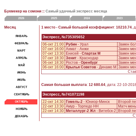
Букмекер на сомони ::
Самый удачный экспресс месяца
2026
2025
2024
2023
Месяц
1 место - Самый большой коэффициент
:
10210.74
, 
ЯНВАРЬ
Экспресс, №735305652
ФЕВРАЛЬ
06-окт 21:00
Рубин
- Урал
Замен бо
07-окт 16:00
Ахмат - Анжи
Замен ме
МАРТ
07-окт 13:30
Енисей -
Спартак М
Замен ме
07-окт 18:30
Зенит
- Краснодар
Замен ме
АПРЕЛЬ
06-окт 18:30
Ростов -
Оренбург
Замен ме
МАЙ
06-окт 16:00
Крылья Советов
- Динамо М
Замен ме
Став
ИЮНЬ
ИЮЛЬ
Самая большая выплата
:
12 680.64
, дата: 22-10-201
АВГУСТ
Экспресс, №741071198
СЕНТЯБРЬ
22-окт 14:30
Гомель-2
- Юниор-Минск
Второй пе
ОКТЯБРЬ
22-окт 13:30
Амур - Торпедо НН
Матч мен
НОЯБРЬ
22-окт 14:30
Металлург-2 Жл
- Витебск-2
Второй пе
Ст
ДЕКАБРЬ