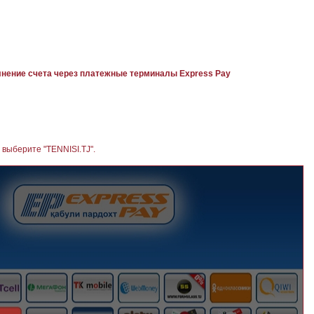
нение счета через платежные терминалы Express Pay
 выберите "TENNISI.TJ".