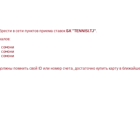
рести в сети пунктов приема ставок
БК "TENNISI.TJ"
.
налов:
омони
сомони
сомони
должны помнить свой ID или номер счета, достаточно купить карту в ближайше