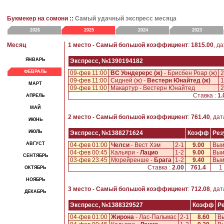
Букмекер на сомони ::
Самый удачный экспресс месяца
2026
2025
2024
2023
Месяц
1 место - Самый большой коэффициент
:
1815.00
, д
ЯНВАРЬ
Экспресс, №1390194182
ФЕВРАЛЬ
09-фев 11:00
ВС Уондерерс (ж)
- Брисбен Роар (ж)
2
09-фев 11:00
Сидней (ж) -
Вестерн Юнайтед (ж)
1
МАРТ
09-фев 11:00
Макартур - Вестерн Юнайтед
2
Ставка :
1.
АПРЕЛЬ
МАЙ
2 место - Самый большой коэффициент
:
761.40
, да
ИЮНЬ
ИЮЛЬ
Экспресс, №1388271624
Коэфф
Рез
АВГУСТ
04-фев 01:00
Челси
- Вест Хэм
2-1
9.00
Выи
04-фев 00:45
Кальяри -
Лацио
1-2
9.00
Выи
СЕНТЯБРЬ
03-фев 23:45
Морейренше -
Брага
1-2
9.40
Выи
Ставка :
2.00
761.4
1
ОКТЯБРЬ
НОЯБРЬ
3 место - Самый большой коэффициент
:
712.08
, да
ДЕКАБРЬ
Экспресс, №1388329527
Коэфф
Р
04-фев 01:00
Жирона
- Лас-Пальмас
2-1
8.60
В