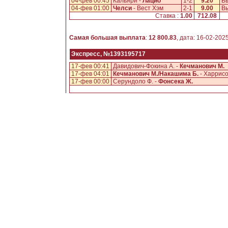
04-фев 00:45
Кальяри -
Лацио
1-2
9.20
В
04-фев 01:00
Челси
- Вест Хэм
2-1
9.00
В
Ставка :
1.00
712.08
Самая большая выплата
:
12 800.83
, дата: 16-02-202
Экспресс, №1393195717
17-фев 00:41
Давидович-Фокина А. -
Кечманович М.
17-фев 04:01
Кечманович М./Накашима Б.
- Харрисо
17-фев 00:00
Серундоло Ф. -
Фонсека Ж.