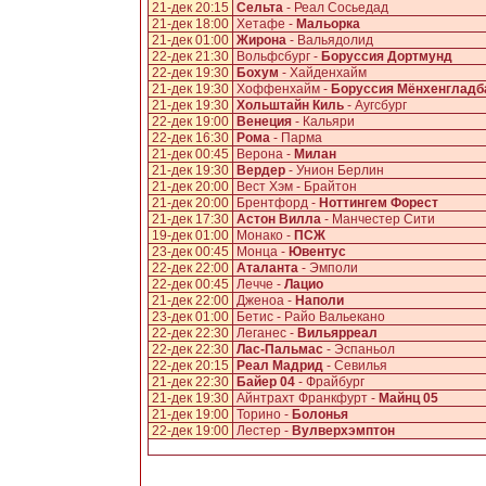
21-дек 20:15
Сельта
- Реал Сосьедад
21-дек 18:00
Хетафе -
Мальорка
21-дек 01:00
Жирона
- Вальядолид
22-дек 21:30
Вольфсбург -
Боруссия Дортмунд
22-дек 19:30
Бохум
- Хайденхайм
21-дек 19:30
Хоффенхайм -
Боруссия Мёнхенгладб
21-дек 19:30
Хольштайн Киль
- Аугсбург
22-дек 19:00
Венеция
- Кальяри
22-дек 16:30
Рома
- Парма
21-дек 00:45
Верона -
Милан
21-дек 19:30
Вердер
- Унион Берлин
21-дек 20:00
Вест Хэм - Брайтон
21-дек 20:00
Брентфорд -
Ноттингем Форест
21-дек 17:30
Астон Вилла
- Манчестер Сити
19-дек 01:00
Монако -
ПСЖ
23-дек 00:45
Монца -
Ювентус
22-дек 22:00
Аталанта
- Эмполи
22-дек 00:45
Лечче -
Лацио
21-дек 22:00
Дженоа -
Наполи
23-дек 01:00
Бетис - Райо Вальекано
22-дек 22:30
Леганес -
Вильярреал
22-дек 22:30
Лас-Пальмас
- Эспаньол
22-дек 20:15
Реал Мадрид
- Севилья
21-дек 22:30
Байер 04
- Фрайбург
21-дек 19:30
Айнтрахт Франкфурт -
Майнц 05
21-дек 19:00
Торино -
Болонья
22-дек 19:00
Лестер -
Вулверхэмптон