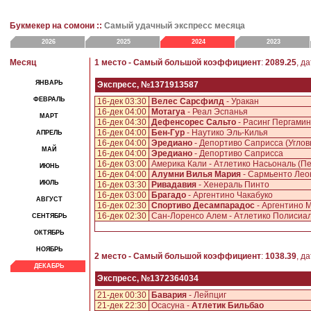
Букмекер на сомони ::
Самый удачный экспресс месяца
2026
2025
2024
2023
Месяц
1 место - Самый большой коэффициент
:
2089.25
, д
ЯНВАРЬ
Экспресс, №1371913587
ФЕВРАЛЬ
16-дек 03:30
Велес Сарсфилд
- Уракан
16-дек 04:00
Мотагуа
- Реал Эспанья
МАРТ
16-дек 04:30
Дефенсорес Сальто
- Расинг Пергами
16-дек 04:00
Бен-Гур
- Наутико Эль-Килья
АПРЕЛЬ
16-дек 04:00
Эредиано
- Депортиво Саприсса (Угло
МАЙ
16-дек 04:00
Эредиано
- Депортиво Саприсса
16-дек 03:00
Америка Кали - Атлетико Насьональ (Пе
ИЮНЬ
16-дек 04:00
Алумни Вилья Мария
- Сармьенто Ле
ИЮЛЬ
16-дек 03:30
Ривадавия
- Хенераль Пинто
16-дек 03:00
Брагадо
- Аргентино Чакабуко
АВГУСТ
16-дек 02:30
Спортиво Десампарадос
- Аргентино 
16-дек 02:30
Сан-Лоренсо Алем - Атлетико Полисиа
СЕНТЯБРЬ
ОКТЯБРЬ
НОЯБРЬ
2 место - Самый большой коэффициент
:
1038.39
, д
ДЕКАБРЬ
Экспресс, №1372364034
21-дек 00:30
Бавария
- Лейпциг
21-дек 22:30
Осасуна -
Атлетик Бильбао