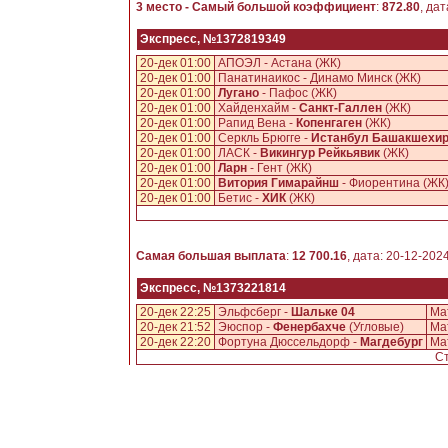
3 место - Самый большой коэффициент
:
872.80
, да
Экспресс, №1372819349
20-дек 01:00
АПОЭЛ - Астана (ЖК)
20-дек 01:00
Панатинаикос - Динамо Минск (ЖК)
20-дек 01:00
Лугано
- Пафос (ЖК)
20-дек 01:00
Хайденхайм -
Санкт-Галлен
(ЖК)
20-дек 01:00
Рапид Вена -
Копенгаген
(ЖК)
20-дек 01:00
Серкль Брюгге -
Истанбул Башакшехи
20-дек 01:00
ЛАСК -
Викингур Рейкьявик
(ЖК)
20-дек 01:00
Ларн
- Гент (ЖК)
20-дек 01:00
Витория Гимарайнш
- Фиорентина (ЖК
20-дек 01:00
Бетис -
ХИК
(ЖК)
Самая большая выплата
:
12 700.16
, дата: 20-12-202
Экспресс, №1373221814
20-дек 22:25
Эльфсберг -
Шальке 04
Мат
20-дек 21:52
Эюспор -
Фенербахче
(Угловые)
Мат
20-дек 22:20
Фортуна Дюссельдорф -
Магдебург
Мат
Ст