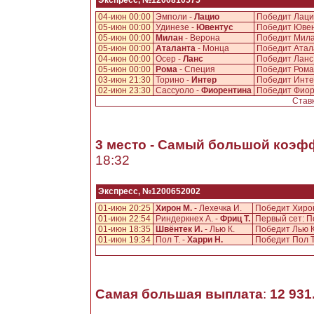
Экспресс, №1200810575
04-июн 00:00
Эмполи -
Лацио
Победит Лац
05-июн 00:00
Удинезе -
Ювентус
Победит Юве
05-июн 00:00
Милан
- Верона
Победит Мил
05-июн 00:00
Аталанта
- Монца
Победит Ата
04-июн 00:00
Осер -
Ланс
Победит Лан
05-июн 00:00
Рома
- Специя
Победит Ром
03-июн 21:30
Торино -
Интер
Победит Инт
02-июн 23:30
Сассуоло -
Фиорентина
Победит Фио
Ставк
3 место - Самый большой коэф
18:32
Экспресс, №1200652002
01-июн 20:25
Хирон М.
- Лехечка И.
Победит Хирон 
01-июн 22:54
Риндеркнех А. -
Фриц Т.
Первый сет: П
01-июн 18:35
Швёнтек И.
- Лью К.
Победит Лью К.
01-июн 19:34
Пол Т. -
Харри Н.
Победит Пол Т.
Самая большая выплата
:
12 931