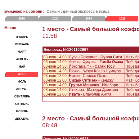
Букмекер на сомони ::
Самый удачный экспресс месяца
2026
2025
2024
2023
Месяц
1 место - Самый большой коэф
11:58
ЯНВАРЬ
ФЕВРАЛЬ
Экспресс, №1201102967
МАРТ
03-июн 14:00
Сувон Блюуингс -
Сувон Сити
Матч б
АПРЕЛЬ
03-июн 14:00
Ависпа Фукуока -
Гамба Осака
Победи
03-июн 14:30
Йокогама ФК -
Саган Тосу
Победи
МАЙ
03-июн 14:30
Рюкю
- Адзул Кларо Нумадзу
Победи
ИЮНЬ
03-июн 12:00
Нагоя
- Сересо Осака
Победи
03-июн 12:00
Сихын Ситизен
- Кёнджу
Матч б
ИЮЛЬ
03-июн 14:00
Грулья Мориока
- Имабари
Матч б
АВГУСТ
03-июн 14:00
Итихара -
Матида Дзелвия
Победи
03-июн 12:00
Ивата
- Блаублиц Акита
Победи
СЕНТЯБРЬ
ОКТЯБРЬ
НОЯБРЬ
2 место - Самый большой коэф
ДЕКАБРЬ
08:48