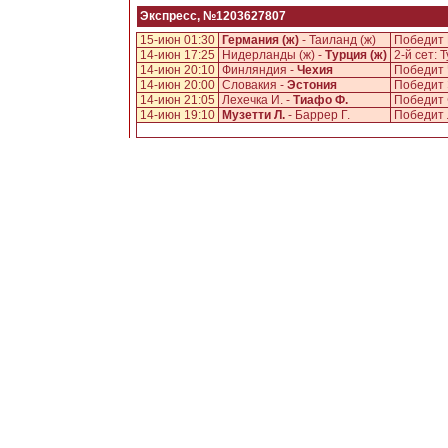
Экспресс, №1203627807
15-июн 01:30
Германия (ж)
- Таиланд (ж)
Победит 
14-июн 17:25
Нидерланды (ж) -
Турция (ж)
2-й сет: 
14-июн 20:10
Финляндия -
Чехия
Победит
14-июн 20:00
Словакия -
Эстония
Победит
14-июн 21:05
Лехечка И. -
Тиафо Ф.
Победит 
14-июн 19:10
Музетти Л.
- Баррер Г.
Победит 