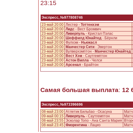
23:15
Экспресс, №977808746
23-май 20:00
Лестер -
Тоттенхэм
23-май 20:00
Лидс
- Вест Бромвич
23-май 20:00
Ливерпуль
- Кристал Пэлас
23-май 20:00
Шеффилд Юнайтед
- Бёрнли
23-май 20:00
Фулхэм -
Ньюкасл
23-май 20:00
Манчестер Сити
- Эвертон
23-май 20:00
Вулверхэмптон -
Манчестер Юнайтед
23-май 20:00
Вест Хэм
- Саутгемптон
23-май 20:00
Астон Вилла
- Челси
23-май 20:00
Арсенал
- Брайтон
Самая большая выплата
:
12 
Экспресс, №973396696
08-май 23:00
Атлетик Бильбао - Осасуна
Матч
09-май 00:15
Ливерпуль
- Саутгемптон
Матч
08-май 23:55
Эсколар Топо - Ана Санта Мария
Второ
08-май 23:45
Фиорентина
- Лацио
Матч