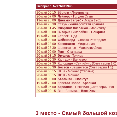
Экспресс, №976911943
20-май 00:15
Бёрнли -
Ливерпуль
20-май 07:00
Лейкерс
- Голден Стэйт
19-май 23:00
Динамо Загреб
- Истра 1961
19-май 23:30
Стяуа -
Университатя Крайова
20-май 01:45
Спортинг Лиссабон
- Маритиму
20-май 00:00
Витория Гимарайнш -
Бенфика
19-май 23:00
Стабек - Одд
20-май 00:00
Фейеноорд
- Спарта Роттердам
19-май 23:00
Копенгаген
- Мидтьюллан
19-май 23:30
Шапекоэнсе - Марсилиу Диас
20-май 00:00
Гент
- Стандард
20-май 03:15
Эмелек
- Толима
20-май 00:30
Калгари
- Ванкувер
20-май 07:30
Колорадо
- Сент-Луис (Счет серии 1:0)
20-май 03:30
Бостон
- Вашингтон (Счет серии 1:1)
20-май 00:15
ПСЖ - Монако (Угловые)
20-май 00:15
ПСЖ
- Монако
20-май 00:00
Аталанта -
Ювентус
19-май 23:00
Кристал Пэлас -
Арсенал
20-май 05:00
Каролина
- Нэшвилл (Счет серии 1:0)
20-май 00:15
Вест Бромвич -
Вест Хэм
3 место - Самый большой к