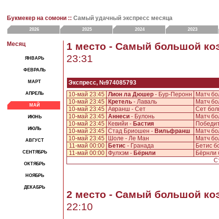
Букмекер на сомони ::
Самый удачный экспресс месяца
2026
2025
2024
2023
Месяц
1 место - Самый большой к
23:31
ЯНВАРЬ
ФЕВРАЛЬ
МАРТ
Экспресс, №974085793
АПРЕЛЬ
10-май 23:45
Лион ла Дюшер
- Бур-Перонн
Матч бо
10-май 23:45
Кретель
- Лаваль
Матч бо
МАЙ
10-май 23:45
Авранш - Сет
Сет бол
10-май 23:45
Аннеси
- Булонь
Матч бо
ИЮНЬ
10-май 23:45
Кевийи -
Бастия
Победит
ИЮЛЬ
10-май 23:45
Стад Бриошен -
Вильфранш
Матч бо
10-май 23:45
Шоле - Ле Ман
Матч бо
АВГУСТ
11-май 00:00
Бетис
- Гранада
Бетис б
СЕНТЯБРЬ
11-май 00:00
Фулхэм -
Бёрнли
Бёрнли 
Ст
ОКТЯБРЬ
НОЯБРЬ
ДЕКАБРЬ
2 место - Самый большой к
22:10