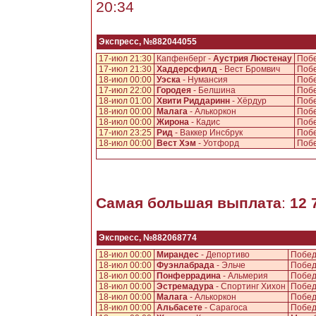
20:34
Экспресс, №882044055
17-июл 21:30
Капфенберг -
Аустрия Люстенау
Побе
17-июл 21:30
Хаддерсфилд
- Вест Бромвич
Побе
18-июл 00:00
Уэска
- Нумансия
Побе
17-июл 22:00
Городея
- Белшина
Побе
18-июл 01:00
Хвити Риддаринн
- Хёрдур
Побе
18-июл 00:00
Малага
- Алькоркон
Побе
18-июл 00:00
Жирона
- Кадис
Побе
17-июл 23:25
Рид
- Ваккер Инсбрук
Побе
18-июл 00:00
Вест Хэм
- Уотфорд
Побе
Самая большая выплата
:
12 
Экспресс, №882068774
18-июл 00:00
Мирандес
- Депортиво
Побед
18-июл 00:00
Фуэнлабрада
- Эльче
Побед
18-июл 00:00
Понферрадина
- Альмерия
Побед
18-июл 00:00
Эстремадура
- Спортинг Хихон
Побед
18-июл 00:00
Малага
- Алькоркон
Побед
18-июл 00:00
Альбасете
- Сарагоса
Побед