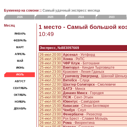
Букмекер на сомони ::
Самый удачный экспресс месяца
2026
2025
2024
2023
Месяц
1 место - Самый большой к
10:49
ЯНВАРЬ
ФЕВРАЛЬ
МАРТ
Экспресс, №883097669
АПРЕЛЬ
26-июл 20:00
Арсенал
- Уотфорд
26-июл 19:00
Хонка
- РоПС
МАЙ
28-июл 23:30
ЧФР Клуж
- Ботошани
25-июл 20:00
Вииторул
- Киндия Тырговиште
ИЮНЬ
24-июл 23:00
Краковия - Лехия Гданьск
ИЮЛЬ
25-июл 15:15
Гуанчжоу Эвергранд
- Шанхай Шеньх
24-июл 22:00
Витебск
- Слуцк
АВГУСТ
26-июл 22:00
Шахтер Солигорск
- Смолевичи
СЕНТЯБРЬ
26-июл 20:00
БАТЭ
- Минск
25-июл 22:30
Динамо Минск
- Городея
ОКТЯБРЬ
25-июл 00:00
ПСЖ
- Сент-Этьен
27-июл 00:45
Ювентус
- Сампдория
НОЯБРЬ
26-июл 15:00
Кавасаки
- Сёнан Беллмаре
ДЕКАБРЬ
26-июл 15:00
Чонбук
- Сеул
25-июл 23:00
Фенербахче
- Ризеспор
24-июл 20:00
Рух Брест - Славия Мозырь
26-июл 22:30
Рома
- Фиорентина