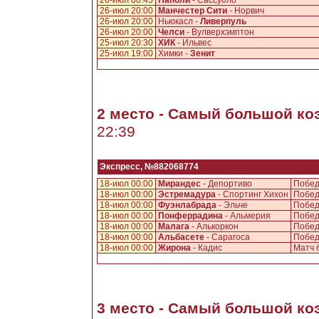
26-июл 00:45
Наполи
- Сассуоло
26-июл 20:00
Манчестер Сити
- Норвич
26-июл 20:00
Ньюкасл -
Ливерпуль
26-июл 20:00
Челси
- Вулверхэмптон
25-июл 20:30
ХИК
- Ильвес
25-июл 19:00
Химки -
Зенит
2 место - Самый большой к
22:39
Экспресс, №882068774
18-июл 00:00
Мирандес
- Депортиво
Побед
18-июл 00:00
Эстремадура
- Спортинг Хихон
Побед
18-июл 00:00
Фуэнлабрада
- Эльче
Побед
18-июл 00:00
Понферрадина
- Альмерия
Побед
18-июл 00:00
Малага
- Алькоркон
Побед
18-июл 00:00
Альбасете
- Сарагоса
Побед
18-июл 00:00
Жирона
- Кадис
Матч 
3 место - Самый большой к