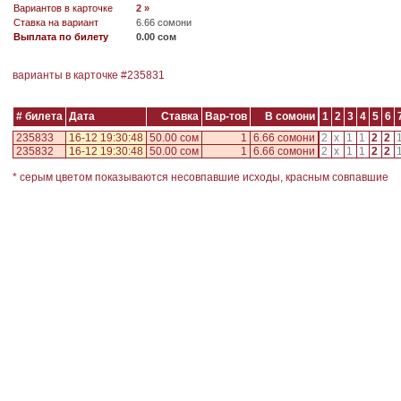
Вариантов в карточке
2 »
Ставка на вариант
6.66 сомони
Выплата по билету
0.00 сом
варианты в карточке #
235831
# билета
Дата
Ставка
Вар-тов
В сомони
1
2
3
4
5
6
235833
16-12 19:30:48
50.00 сом
1
6.66 сомони
2
x
1
1
2
2
235832
16-12 19:30:48
50.00 сом
1
6.66 сомони
2
x
1
1
2
2
* серым цветом показываются несовпавшие исходы, красным совпавшие