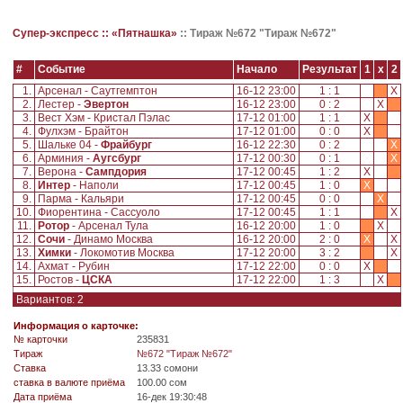
Супер-экспресс ::
«Пятнашка»
::
Тираж №672 "Тираж №672"
#
Событие
Начало
Результат
1
x
2
1.
Арсенал - Саутгемптон
16-12 23:00
1 : 1
X
2.
Лестер -
Эвертон
16-12 23:00
0 : 2
X
3.
Вест Хэм - Кристал Пэлас
17-12 01:00
1 : 1
X
4.
Фулхэм - Брайтон
17-12 01:00
0 : 0
X
5.
Шальке 04 -
Фрайбург
16-12 22:30
0 : 2
X
6.
Арминия -
Аугсбург
17-12 00:30
0 : 1
X
7.
Верона -
Сампдория
17-12 00:45
1 : 2
X
8.
Интер
- Наполи
17-12 00:45
1 : 0
X
9.
Парма - Кальяри
17-12 00:45
0 : 0
X
10.
Фиорентина - Сассуоло
17-12 00:45
1 : 1
X
11.
Ротор
- Арсенал Тула
16-12 20:00
1 : 0
X
12.
Сочи
- Динамо Москва
16-12 20:00
2 : 0
X
X
13.
Химки
- Локомотив Москва
17-12 20:00
3 : 2
X
14.
Ахмат - Рубин
17-12 22:00
0 : 0
X
15.
Ростов -
ЦСКА
17-12 22:00
1 : 3
X
Вариантов: 2
Информация о карточке:
№ карточки
235831
Tираж
№672 "Тираж №672"
Ставка
13.33 сомони
ставка в валюте приёма
100.00 сом
Дата приёма
16-дек 19:30:48