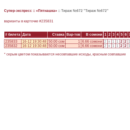
Супер-экспресс ::
«Пятнашка»
::
Тираж №672 "Тираж №672"
варианты в карточке #
235831
# билета
Дата
Ставка
Вар-тов
В сомони
1
2
3
4
5
6
235833
16-12 19:30:48
50.00 сом
1
6.66 сомони
2
x
1
1
2
2
235832
16-12 19:30:48
50.00 сом
1
6.66 сомони
2
x
1
1
2
2
* серым цветом показываются несовпавшие исходы, красным совпавшие