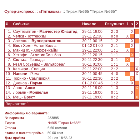
Супер-экспресс ::
«Пятнашка»
::
Тираж №665 "Тираж №665"
#
Событие
Начало
Результат
1
x
2
1.
Саутгемптон -
Манчестер Юнайтед
29-11 19:00
2 : 3
X
2.
Челси - Тоттенхэм
29-11 21:30
0 : 0
X
3.
Арсенал -
Вулверхэмптон
30-11 00:15
1 : 2
X
4.
Вест Хэм
- Астон Вилла
01-12 01:00
2 : 1
X
5.
Майнц 05 - Хоффенхайм
29-11 22:00
1 : 1
X
6.
Хетафе - Атлетик Бильбао
29-11 20:15
1 : 1
X
7.
Сельта
- Гранада
29-11 22:30
3 : 1
X
8.
Реал Сосьедад - Вильярреал
30-11 01:00
1 : 1
X
9.
Кальяри - Специя
29-11 22:00
2 : 2
X
10.
Наполи
- Рома
30-11 00:45
4 : 0
X
11.
Торино - Сампдория
30-11 22:30
2 : 2
X
12.
Дженоа -
Парма
01-12 00:45
1 : 2
X
13.
Ланс -
Анже
29-11 19:00
1 : 3
X
14.
Лорьян -
Монпелье
29-11 19:00
0 : 1
X
15.
Мец -
Брест
29-11 19:00
0 : 2
X
Вариантов: 1
Информация о варианте:
№ варианта
233895
Tираж
№665 "Тираж №665"
Ставка
6.66 сомони
ставка в валюте приёма
50.00 сом
Дата приёма
29-ноя 18:56:23