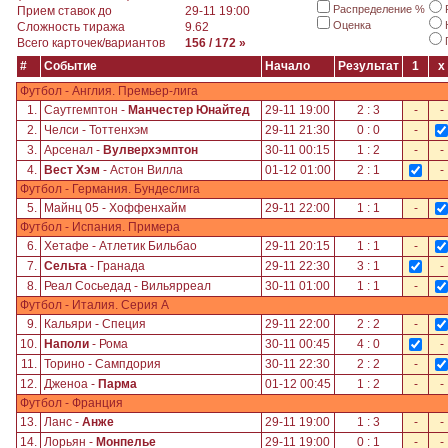
Распределение %
Прием ставок до
29-11 19:00
Оценка
Сложность тиража
9.62
Всего карточек/вариантов
156 / 172 »
#
Событие
Начало
Результат
1
x
Футбол - Англия. Премьер-лига
1.
Саутгемптон -
Манчестер Юнайтед
29-11 19:00
2 : 3
-
-
2.
Челси - Тоттенхэм
29-11 21:30
0 : 0
-
3.
Арсенал -
Вулверхэмптон
30-11 00:15
1 : 2
-
-
4.
Вест Хэм
- Астон Вилла
01-12 01:00
2 : 1
-
Футбол - Германия. Бундеслига
5.
Майнц 05 - Хоффенхайм
29-11 22:00
1 : 1
-
Футбол - Испания. Примера
6.
Хетафе - Атлетик Бильбао
29-11 20:15
1 : 1
-
7.
Сельта
- Гранада
29-11 22:30
3 : 1
-
8.
Реал Сосьедад - Вильярреал
30-11 01:00
1 : 1
-
Футбол - Италия. Серия А
9.
Кальяри - Специя
29-11 22:00
2 : 2
-
10.
Наполи
- Рома
30-11 00:45
4 : 0
-
11.
Торино - Сампдория
30-11 22:30
2 : 2
-
12.
Дженоа -
Парма
01-12 00:45
1 : 2
-
-
Футбол - Франция
13.
Ланс -
Анже
29-11 19:00
1 : 3
-
-
14.
Лорьян -
Монпелье
29-11 19:00
0 : 1
-
-