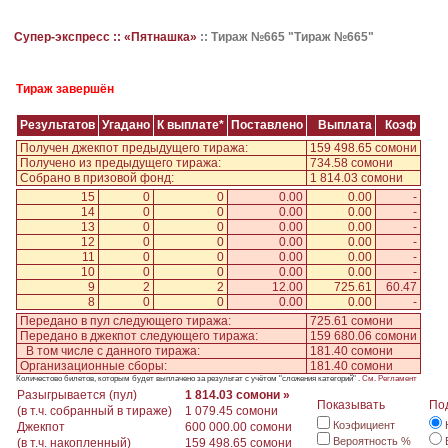
Супер-экспресс ::
«Пятнашка»
::
Тираж №665 "Тираж №665"
Тираж завершён
Результатов
Угадано
К выплате*
Поставлено
Выплата
Коэф
Получен джекпот предыдущего тиража:
159 498.65 сомони
Получено из предыдущего тиража:
734.58 сомони
Собрано в призовой фонд:
1 814.03 сомони
15
0
0
0.00
0.00
-
14
0
0
0.00
0.00
-
13
0
0
0.00
0.00
-
12
0
0
0.00
0.00
-
11
0
0
0.00
0.00
-
10
0
0
0.00
0.00
-
9
2
2
12.00
725.61
60.47
8
0
0
0.00
0.00
-
Передано в пул следующего тиража:
725.61 сомони
Передано в джекпот следующего тиража:
159 680.06 сомони
В том числе с данного тиража:
181.40 сомони
Организационные сборы:
181.40 сомони
Количестово билетов, которым будет выплачено за результат с учётом "сложения категорий" .
См. Регламент
Разыгрывается (пул)
1 814.03 сомони »
Показывать
По
(в т.ч. собранный в тираже)
1 079.45 сомони
Коэфициент
Джекпот
600 000.00 сомони
Вероятность %
(в т.ч. накопленный)
159 498.65 сомони