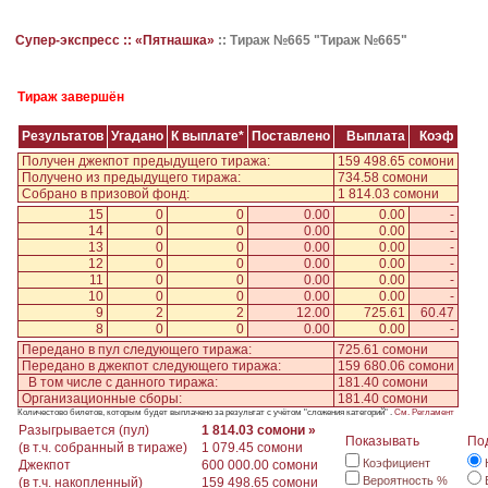
Супер-экспресс ::
«Пятнашка»
::
Тираж №665 "Тираж №665"
Тираж завершён
Результатов
Угадано
К выплате*
Поставлено
Выплата
Коэф
Получен джекпот предыдущего тиража:
159 498.65 сомони
Получено из предыдущего тиража:
734.58 сомони
Собрано в призовой фонд:
1 814.03 сомони
15
0
0
0.00
0.00
-
14
0
0
0.00
0.00
-
13
0
0
0.00
0.00
-
12
0
0
0.00
0.00
-
11
0
0
0.00
0.00
-
10
0
0
0.00
0.00
-
9
2
2
12.00
725.61
60.47
8
0
0
0.00
0.00
-
Передано в пул следующего тиража:
725.61 сомони
Передано в джекпот следующего тиража:
159 680.06 сомони
В том числе с данного тиража:
181.40 сомони
Организационные сборы:
181.40 сомони
Количестово билетов, которым будет выплачено за результат с учётом "сложения категорий" .
См. Регламент
Разыгрывается (пул)
1 814.03 сомони »
Показывать
По
(в т.ч. собранный в тираже)
1 079.45 сомони
Коэфициент
Джекпот
600 000.00 сомони
Вероятность %
(в т.ч. накопленный)
159 498.65 сомони