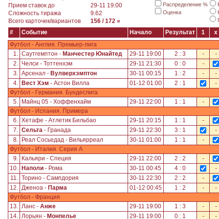
Распределение %
Прием ставок до
29-11 19:00
Оценка
Сложность тиража
9.62
Всего карточек/вариантов
156 / 172 »
#
Событие
Начало
Результат
1
x
Футбол - Англия. Премьер-лига
1.
Саутгемптон -
Манчестер Юнайтед
29-11 19:00
2 : 3
-
-
2.
Челси - Тоттенхэм
29-11 21:30
0 : 0
-
3.
Арсенал -
Вулверхэмптон
30-11 00:15
1 : 2
-
-
4.
Вест Хэм
- Астон Вилла
01-12 01:00
2 : 1
-
Футбол - Германия. Бундеслига
5.
Майнц 05 - Хоффенхайм
29-11 22:00
1 : 1
-
Футбол - Испания. Примера
6.
Хетафе - Атлетик Бильбао
29-11 20:15
1 : 1
-
7.
Сельта
- Гранада
29-11 22:30
3 : 1
-
8.
Реал Сосьедад - Вильярреал
30-11 01:00
1 : 1
-
Футбол - Италия. Серия А
9.
Кальяри - Специя
29-11 22:00
2 : 2
-
10.
Наполи
- Рома
30-11 00:45
4 : 0
-
11.
Торино - Сампдория
30-11 22:30
2 : 2
-
12.
Дженоа -
Парма
01-12 00:45
1 : 2
-
-
Футбол - Франция
13.
Ланс -
Анже
29-11 19:00
1 : 3
-
-
14.
Лорьян -
Монпелье
29-11 19:00
0 : 1
-
-