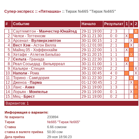
Супер-экспресс ::
«Пятнашка»
::
Тираж №665 "Тираж №665"
#
Событие
Начало
Результат
1
x
2
1.
Саутгемптон -
Манчестер Юнайтед
29-11 19:00
2 : 3
X
2.
Челси - Тоттенхэм
29-11 21:30
0 : 0
X
3.
Арсенал -
Вулверхэмптон
30-11 00:15
1 : 2
X
4.
Вест Хэм
- Астон Вилла
01-12 01:00
2 : 1
X
5.
Майнц 05 - Хоффенхайм
29-11 22:00
1 : 1
X
6.
Хетафе - Атлетик Бильбао
29-11 20:15
1 : 1
X
7.
Сельта
- Гранада
29-11 22:30
3 : 1
X
8.
Реал Сосьедад - Вильярреал
30-11 01:00
1 : 1
X
9.
Кальяри - Специя
29-11 22:00
2 : 2
X
10.
Наполи
- Рома
30-11 00:45
4 : 0
X
11.
Торино - Сампдория
30-11 22:30
2 : 2
X
12.
Дженоа -
Парма
01-12 00:45
1 : 2
X
13.
Ланс -
Анже
29-11 19:00
1 : 3
X
14.
Лорьян -
Монпелье
29-11 19:00
0 : 1
X
15.
Мец -
Брест
29-11 19:00
0 : 2
X
Вариантов: 1
Информация о варианте:
№ варианта
233894
Tираж
№665 "Тираж №665"
Ставка
6.66 сомони
ставка в валюте приёма
50.00 сом
Дата приёма
29-ноя 18:56:23