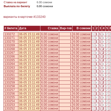
Ставка на вариант
6.00 сомони
Выплата по билету
0.00 сомони
варианты в карточке #
133240
# билета
Дата
Ставка
Вар-тов
В сомони
1
2
3
4
5
133272
06-05 15:11:49
6.00 сомони
1
6.00 сомони
1
1
1
x
2
133271
06-05 15:11:49
6.00 сомони
1
6.00 сомони
1
x
1
x
2
133270
06-05 15:11:49
6.00 сомони
1
6.00 сомони
1
1
1
x
2
133269
06-05 15:11:49
6.00 сомони
1
6.00 сомони
1
x
1
x
2
133268
06-05 15:11:49
6.00 сомони
1
6.00 сомони
1
1
1
2
2
133267
06-05 15:11:49
6.00 сомони
1
6.00 сомони
1
x
1
2
2
133266
06-05 15:11:49
6.00 сомони
1
6.00 сомони
1
1
1
2
2
133265
06-05 15:11:49
6.00 сомони
1
6.00 сомони
1
x
1
2
2
133264
06-05 15:11:49
6.00 сомони
1
6.00 сомони
1
1
1
x
2
133263
06-05 15:11:49
6.00 сомони
1
6.00 сомони
1
x
1
x
2
133262
06-05 15:11:49
6.00 сомони
1
6.00 сомони
1
1
1
x
2
133261
06-05 15:11:49
6.00 сомони
1
6.00 сомони
1
x
1
x
2
133260
06-05 15:11:49
6.00 сомони
1
6.00 сомони
1
1
1
2
2
133259
06-05 15:11:49
6.00 сомони
1
6.00 сомони
1
x
1
2
2
133258
06-05 15:11:49
6.00 сомони
1
6.00 сомони
1
1
1
2
2
133257
06-05 15:11:49
6.00 сомони
1
6.00 сомони
1
x
1
2
2
133256
06-05 15:11:49
6.00 сомони
1
6.00 сомони
1
1
1
x
2
133255
06-05 15:11:49
6.00 сомони
1
6.00 сомони
1
x
1
x
2
133254
06-05 15:11:49
6.00 сомони
1
6.00 сомони
1
1
1
x
2
133253
06-05 15:11:49
6.00 сомони
1
6.00 сомони
1
x
1
x
2
133252
06-05 15:11:49
6.00 сомони
1
6.00 сомони
1
1
1
2
2