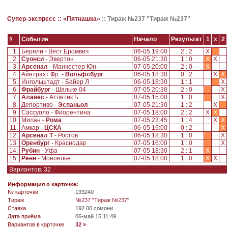
Супер-экспресс ::
«Пятнашка»
::
Тираж №237 "Тираж №237"
#
Событие
Начало
Результат
1
x
2
1.
Бёрнли - Вест Бромвич
06-05 19:00
2 : 2
X
2.
Суонси
- Эвертон
06-05 21:30
1 : 0
X
X
3.
Арсенал
- Манчестер Юн.
07-05 20:00
2 : 0
X
4.
Айнтрахт Фр. -
Вольфсбург
06-05 18:30
0 : 2
X
X
5.
Ингольштадт - Байер Л
06-05 18:30
1 : 1
X
6.
Фрайбург
- Шальке 04
07-05 20:30
2 : 0
X
7.
Алавес
- Атлетик Б
07-05 15:00
1 : 0
X
8.
Депортиво -
Эспаньол
07-05 21:30
1 : 2
X
9.
Сассуоло - Фиорентина
07-05 18:00
2 : 2
X
X
10.
Милан -
Рома
07-05 23:45
1 : 4
X
X
11.
Амкар -
ЦСКА
06-05 16:00
0 : 2
X
12.
Арсенал Т
- Ростов
06-05 18:30
1 : 0
X
13.
Оренбург
- Краснодар
07-05 16:00
1 : 0
X
14.
Рубин
- Уфа
07-05 18:30
2 : 1
X
15.
Ренн
- Монпелье
07-05 18:00
1 : 0
X
X
Вариантов: 32
Информация о карточке:
№ карточки
133240
Tираж
№237 "Тираж №237"
Ставка
192.00 сомони
Дата приёма
06-май 15:11:49
Вариантов в карточке
32 »