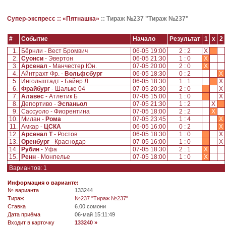
Супер-экспресс ::
«Пятнашка»
::
Тираж №237 "Тираж №237"
#
Событие
Начало
Результат
1
x
2
1.
Бёрнли - Вест Бромвич
06-05 19:00
2 : 2
X
2.
Суонси
- Эвертон
06-05 21:30
1 : 0
X
3.
Арсенал
- Манчестер Юн.
07-05 20:00
2 : 0
X
4.
Айнтрахт Фр. -
Вольфсбург
06-05 18:30
0 : 2
X
5.
Ингольштадт - Байер Л
06-05 18:30
1 : 1
X
6.
Фрайбург
- Шальке 04
07-05 20:30
2 : 0
X
7.
Алавес
- Атлетик Б
07-05 15:00
1 : 0
X
8.
Депортиво -
Эспаньол
07-05 21:30
1 : 2
X
9.
Сассуоло - Фиорентина
07-05 18:00
2 : 2
X
10.
Милан -
Рома
07-05 23:45
1 : 4
X
11.
Амкар -
ЦСКА
06-05 16:00
0 : 2
X
12.
Арсенал Т
- Ростов
06-05 18:30
1 : 0
X
13.
Оренбург
- Краснодар
07-05 16:00
1 : 0
X
14.
Рубин
- Уфа
07-05 18:30
2 : 1
X
15.
Ренн
- Монпелье
07-05 18:00
1 : 0
X
Вариантов: 1
Информация о варианте:
№ варианта
133244
Tираж
№237 "Тираж №237"
Ставка
6.00 сомони
Дата приёма
06-май 15:11:49
Входит в карточку
133240 »