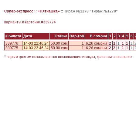
Супер-экспресс ::
«Пятнашка»
::
Тираж №1278 "Тираж №1278"
варианты в карточке #
339774
# билета
Дата
Ставка
Вар-тов
В сомони
1
2
3
4
5
6
339776
14-03 22:46:24
50.00 сом
1
6.26 сомони
2
2
1
1
1
1
339775
14-03 22:46:24
50.00 сом
1
6.26 сомони
2
2
1
1
1
1
* серым цветом показываются несовпавшие исходы, красным совпавшие