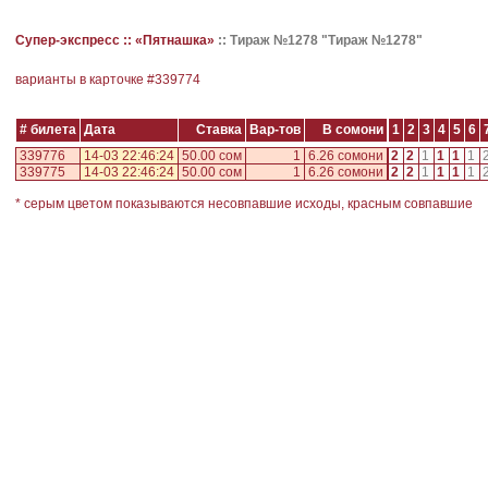
Супер-экспресс ::
«Пятнашка»
::
Тираж №1278 "Тираж №1278"
варианты в карточке #
339774
# билета
Дата
Ставка
Вар-тов
В сомони
1
2
3
4
5
6
339776
14-03 22:46:24
50.00 сом
1
6.26 сомони
2
2
1
1
1
1
339775
14-03 22:46:24
50.00 сом
1
6.26 сомони
2
2
1
1
1
1
* серым цветом показываются несовпавшие исходы, красным совпавшие