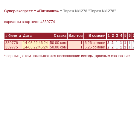
Супер-экспресс ::
«Пятнашка»
::
Тираж №1278 "Тираж №1278"
варианты в карточке #
339774
# билета
Дата
Ставка
Вар-тов
В сомони
1
2
3
4
5
6
339776
14-03 22:46:24
50.00 сом
1
6.26 сомони
2
2
1
1
1
1
339775
14-03 22:46:24
50.00 сом
1
6.26 сомони
2
2
1
1
1
1
* серым цветом показываются несовпавшие исходы, красным совпавшие