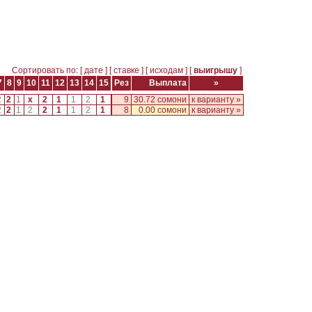
Сортировать по: [
дате
] [
ставке
] [
исходам
] [
выигрышу
]
7
8
9
10
11
12
13
14
15
Рез
Выплата
»
2
2
1
x
2
1
1
2
1
9
30.72 сомони
к варианту »
2
2
1
2
2
1
1
2
1
8
0.00 сомони
к варианту »