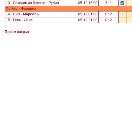
13.
Локомотив Москва
- Рубин
05-12 16:00
3 : 1
-
Футбол - Франция
14.
Ним -
Марсель
05-12 01:00
0 : 2
-
-
15.
Ренн -
Ланс
05-12 21:00
0 : 2
-
-
Приём закрыт