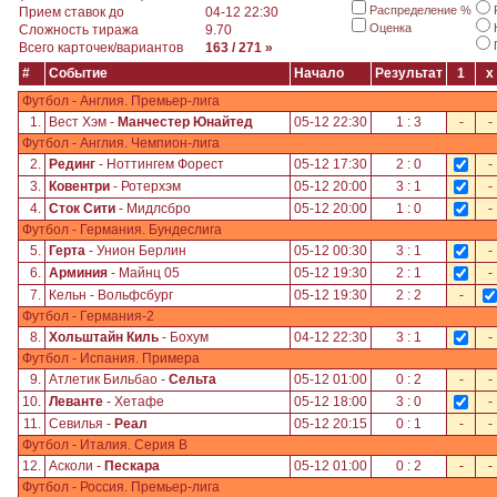
Распределение %
Прием ставок до
04-12 22:30
Оценка
Сложность тиража
9.70
Всего карточек/вариантов
163 / 271 »
#
Событие
Начало
Результат
1
x
Футбол - Англия. Премьер-лига
1.
Вест Хэм -
Манчестер Юнайтед
05-12 22:30
1 : 3
-
-
Футбол - Англия. Чемпион-лига
2.
Рединг
- Ноттингем Форест
05-12 17:30
2 : 0
-
3.
Ковентри
- Ротерхэм
05-12 20:00
3 : 1
-
4.
Сток Сити
- Мидлсбро
05-12 20:00
1 : 0
-
Футбол - Германия. Бундеслига
5.
Герта
- Унион Берлин
05-12 00:30
3 : 1
-
6.
Арминия
- Майнц 05
05-12 19:30
2 : 1
-
7.
Кельн - Вольфсбург
05-12 19:30
2 : 2
-
Футбол - Германия-2
8.
Хольштайн Киль
- Бохум
04-12 22:30
3 : 1
-
Футбол - Испания. Примера
9.
Атлетик Бильбао -
Сельта
05-12 01:00
0 : 2
-
-
10.
Леванте
- Хетафе
05-12 18:00
3 : 0
-
11.
Севилья -
Реал
05-12 20:15
0 : 1
-
-
Футбол - Италия. Серия B
12.
Асколи -
Пескара
05-12 01:00
0 : 2
-
-
Футбол - Россия. Премьер-лига