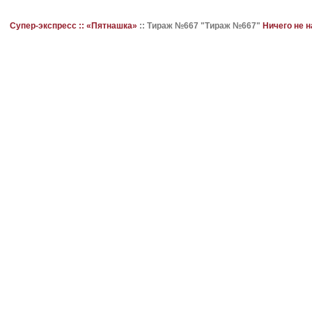
Супер-экспресс ::
«Пятнашка»
::
Тираж №667 "Тираж №667"
Ничего не 