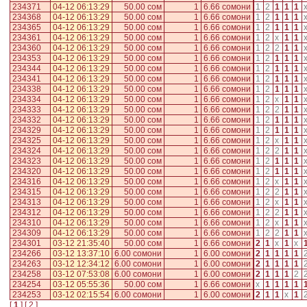
234371
04-12 06:13:29
50.00 сом
1
6.66 сомони
1
2
1
1
1
234368
04-12 06:13:29
50.00 сом
1
6.66 сомони
1
2
1
1
1
234365
04-12 06:13:29
50.00 сом
1
6.66 сомони
1
2
1
1
1
234361
04-12 06:13:29
50.00 сом
1
6.66 сомони
1
2
x
1
1
234360
04-12 06:13:29
50.00 сом
1
6.66 сомони
1
2
2
1
1
234353
04-12 06:13:29
50.00 сом
1
6.66 сомони
1
2
1
1
1
234344
04-12 06:13:29
50.00 сом
1
6.66 сомони
1
2
1
1
1
234341
04-12 06:13:29
50.00 сом
1
6.66 сомони
1
2
1
1
1
234338
04-12 06:13:29
50.00 сом
1
6.66 сомони
1
2
1
1
1
234334
04-12 06:13:29
50.00 сом
1
6.66 сомони
1
2
x
1
1
234333
04-12 06:13:29
50.00 сом
1
6.66 сомони
1
2
2
1
1
234332
04-12 06:13:29
50.00 сом
1
6.66 сомони
1
2
1
1
1
234329
04-12 06:13:29
50.00 сом
1
6.66 сомони
1
2
1
1
1
234325
04-12 06:13:29
50.00 сом
1
6.66 сомони
1
2
x
1
1
234324
04-12 06:13:29
50.00 сом
1
6.66 сомони
1
2
2
1
1
234323
04-12 06:13:29
50.00 сом
1
6.66 сомони
1
2
1
1
1
234320
04-12 06:13:29
50.00 сом
1
6.66 сомони
1
2
1
1
1
234316
04-12 06:13:29
50.00 сом
1
6.66 сомони
1
2
x
1
1
234315
04-12 06:13:29
50.00 сом
1
6.66 сомони
1
2
2
1
1
234313
04-12 06:13:29
50.00 сом
1
6.66 сомони
1
2
x
1
1
234312
04-12 06:13:29
50.00 сом
1
6.66 сомони
1
2
2
1
1
234310
04-12 06:13:29
50.00 сом
1
6.66 сомони
1
2
x
1
1
234309
04-12 06:13:29
50.00 сом
1
6.66 сомони
1
2
2
1
1
234301
03-12 21:35:40
50.00 сом
1
6.66 сомони
2
1
x
1
x
234266
03-12 13:37:10
6.00 сомони
1
6.00 сомони
2
1
1
1
1
234263
03-12 12:34:12
6.00 сомони
1
6.00 сомони
2
1
1
1
1
234258
03-12 07:53:08
6.00 сомони
1
6.00 сомони
2
1
1
1
2
234254
03-12 05:55:36
50.00 сом
1
6.66 сомони
x
1
1
1
1
234253
03-12 02:15:54
6.00 сомони
1
6.00 сомони
2
1
1
x
1
[
1
] [
2
]