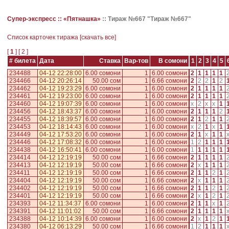
Супер-экспресс ::
«Пятнашка»
::
Тираж №667 "Тираж №667"
Cписок карточек тиража [
скачать все
]
[
1
] [
2
]
# билета
Дата
Ставка
Вар-тов
В сомони
1
2
3
4
5
234488
04-12 22:28:00
6.00 сомони
1
6.00 сомони
2
1
1
1
1
234466
04-12 20:26:14
50.00 сом
1
6.66 сомони
2
2
2
1
2
234462
04-12 19:23:29
6.00 сомони
1
6.00 сомони
2
1
1
1
1
234461
04-12 19:23:00
6.00 сомони
1
6.00 сомони
2
1
1
1
1
234460
04-12 19:07:39
6.00 сомони
1
6.00 сомони
x
2
x
x
1
234456
04-12 18:43:37
6.00 сомони
1
6.00 сомони
2
1
1
1
2
234455
04-12 18:39:57
6.00 сомони
1
6.00 сомони
2
1
2
1
1
234453
04-12 18:14:43
6.00 сомони
1
6.00 сомони
x
2
1
x
1
234449
04-12 17:53:20
6.00 сомони
1
6.00 сомони
2
1
x
1
1
234446
04-12 17:08:32
6.00 сомони
1
6.00 сомони
1
2
1
1
1
234438
04-12 16:50:41
6.00 сомони
1
6.00 сомони
1
1
1
1
1
234414
04-12 12:19:19
50.00 сом
1
6.66 сомони
2
1
1
1
1
234413
04-12 12:19:19
50.00 сом
1
6.66 сомони
2
x
1
1
1
234411
04-12 12:19:19
50.00 сом
1
6.66 сомони
2
1
1
2
1
234404
04-12 12:19:19
50.00 сом
1
6.66 сомони
2
x
1
1
1
234402
04-12 12:19:19
50.00 сом
1
6.66 сомони
2
1
1
2
1
234401
04-12 12:19:19
50.00 сом
1
6.66 сомони
2
x
1
2
1
234393
04-12 11:34:37
6.00 сомони
1
6.00 сомони
2
1
1
x
1
234391
04-12 11:01:02
50.00 сом
1
6.66 сомони
2
1
1
1
1
234388
04-12 10:14:39
6.00 сомони
1
6.00 сомони
2
x
1
2
1
234380
04-12 06:13:29
50.00 сом
1
6.66 сомони
1
2
1
1
1