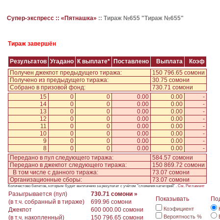
Супер-экспресс ::
«Пятнашка»
::
Тираж №655 "Тираж №655"
Тираж завершён
Результатов
Угадано
К выплате*
Поставлено
Выплата
Коэф
Получен джекпот предыдущего тиража:
150 796.65 сомони
Получено из предыдущего тиража:
30.75 сомони
Собрано в призовой фонд:
730.71 сомони
15
0
0
0.00
0.00
-
14
0
0
0.00
0.00
-
13
0
0
0.00
0.00
-
12
0
0
0.00
0.00
-
11
0
0
0.00
0.00
-
10
0
0
0.00
0.00
-
9
0
0
0.00
0.00
-
8
0
0
0.00
0.00
-
Передано в пул следующего тиража:
584.57 сомони
Передано в джекпот следующего тиража:
150 869.72 сомони
В том числе с данного тиража:
73.07 сомони
Организационные сборы:
73.07 сомони
Количестово билетов, которым будет выплачено за результат с учётом "сложения категорий" .
См. Регламент
Разыгрывается (пул)
730.71 сомони »
Показывать
По
(в т.ч. собранный в тираже)
699.96 сомони
Коэфициент
Джекпот
600 000.00 сомони
Вероятность %
(в т.ч. накопленный)
150 796.65 сомони