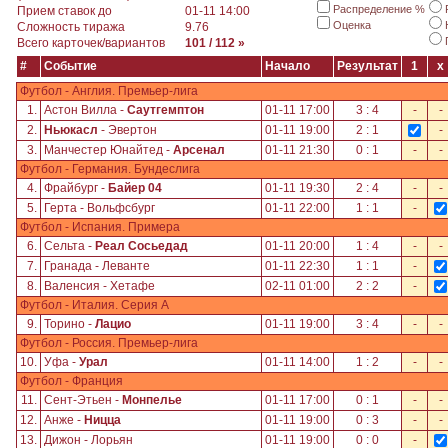
Распределение %
Прием ставок до
01-11 14:00
Оценка
Сложность тиража
9.76
Всего карточек/вариантов
101 / 112 »
#
Событие
Начало
Результат
1
x
Футбол - Англия. Премьер-лига
1.
Астон Вилла -
Саутгемптон
01-11 17:00
3 : 4
-
-
2.
Ньюкасл
- Эвертон
01-11 19:00
2 : 1
-
3.
Манчестер Юнайтед -
Арсенал
01-11 21:30
0 : 1
-
-
Футбол - Германия. Бундеслига
4.
Фрайбург -
Байер 04
01-11 19:30
2 : 4
-
-
5.
Герта - Вольфсбург
01-11 22:00
1 : 1
-
Футбол - Испания. Примера
6.
Сельта -
Реал Сосьедад
01-11 20:00
1 : 4
-
-
7.
Гранада - Леванте
01-11 22:30
1 : 1
-
8.
Валенсия - Хетафе
02-11 01:00
2 : 2
-
Футбол - Италия. Серия А
9.
Торино -
Лацио
01-11 19:00
3 : 4
-
-
Футбол - Россия. Премьер-лига
10.
Уфа -
Урал
01-11 14:00
1 : 2
-
-
Футбол - Франция
11.
Сент-Этьен -
Монпелье
01-11 17:00
0 : 1
-
-
12.
Анже -
Ницца
01-11 19:00
0 : 3
-
-
13.
Дижон - Лорьян
01-11 19:00
0 : 0
-