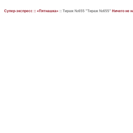
Супер-экспресс ::
«Пятнашка»
::
Тираж №655 "Тираж №655"
Ничего не 