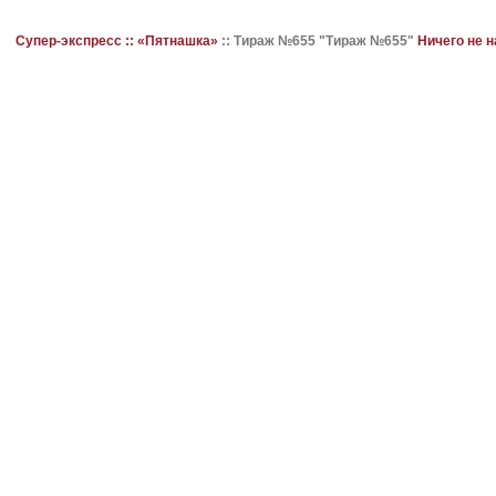
Супер-экспресс ::
«Пятнашка»
::
Тираж №655 "Тираж №655"
Ничего не 