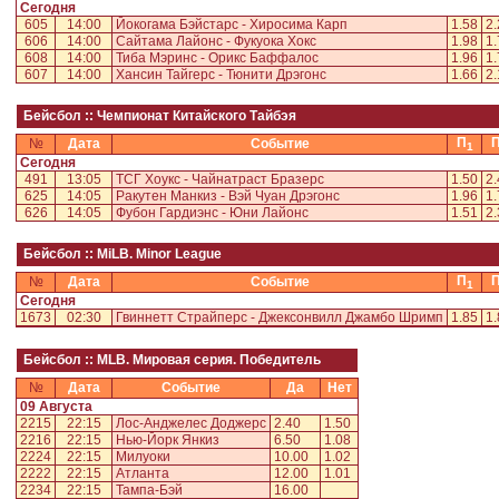
Сегодня
605
14:00
Йокогама Бэйстарс - Хиросима Карп
1.58
2.
606
14:00
Сайтама Лайонс - Фукуока Хокс
1.98
1.
608
14:00
Тиба Мэринс - Орикс Баффалос
1.96
1.
607
14:00
Хансин Тайгерс - Тюнити Дрэгонс
1.66
2.
Бейсбол :: Чемпионат Китайского Тайбэя
П
№
Дата
Событие
1
Сегодня
491
13:05
ТСГ Хоукс - Чайнатраст Бразерс
1.50
2.
625
14:05
Ракутен Манкиз - Вэй Чуан Дрэгонс
1.96
1.
626
14:05
Фубон Гардиэнс - Юни Лайонс
1.51
2.
Бейсбол :: MiLB. Minor League
П
№
Дата
Событие
1
Сегодня
1673
02:30
Гвиннетт Страйперс - Джексонвилл Джамбо Шримп
1.85
1.
Бейсбол :: MLB. Мировая серия. Победитель
№
Дата
Событие
Да
Нет
09 Августа
2215
22:15
Лос-Анджелес Доджерс
2.40
1.50
2216
22:15
Нью-Йорк Янкиз
6.50
1.08
2224
22:15
Милуоки
10.00
1.02
2222
22:15
Атланта
12.00
1.01
2234
22:15
Тампа-Бэй
16.00