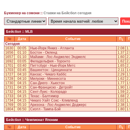
Букмекер на сомони ::
Ставки на Бейсбол сегодня
Бейсбол :: MLB
П
№
Дата
Событие
1
Сегодня
1630
00:05
Нью-Йорк Янкиз - Атланта
2.08
1.
1656
01:10
Бостон - Окленд
1.37
2.
1657
01:10
Майами - Лос-Анджелес Энджелс
1.60
2.
1692
03:05
Филадельфия - Торонто
1.62
2.
1701
03:40
Питтсбург - Нью-Йорк Метс
1.65
2.
1703
03:45
Вашингтон - Цинциннати
2.11
1.
1727
04:10
Канзас - Чикаго Каббс
2.29
1.
1728
04:10
Милуоки - Миннесота
1.62
2.
1730
04:15
Сан-Диего - Хьюстон
1.77
1.
1731
04:15
Сан-Франциско - Детройт
1.90
1.
1732
04:15
Сент-Луис - Колорадо
1.59
2.
1733
04:15
Техас - Балтимор
1.68
2.
1734
04:15
Чикаго Уайт Сокс - Кливленд
2.02
1.
1769
05:10
Аризона - Лос-Анджелес Доджерс
2.38
1.
1804
06:50
Сиэтл - Тампа-Бэй
1.80
1.
Бейсбол :: Чемпионат Японии
П
№
Дата
Событие
1