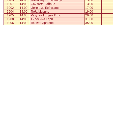
1909
14:00
Токио Якулт Своллоус
13.00
1907
14:00
Сайтама Лайонс
13.00
1902
14:00
Йокогама Бэйстарс
17.00
1904
14:00
Тиба Мэринс
19.00
1905
14:00
Ракутен Голден Иглс
26.00
1908
14:00
Хиросима Карп
31.00
1906
14:00
Тюнити Дрэгонс
35.00