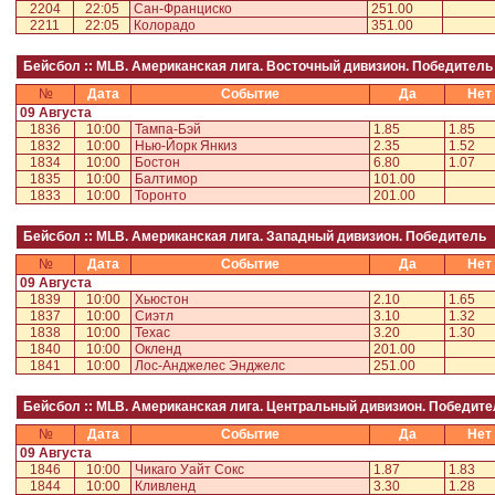
2204
22:05
Сан-Франциско
251.00
2211
22:05
Колорадо
351.00
Бейсбол :: MLB. Американская лига. Восточный дивизион. Победитель
№
Дата
Событие
Да
Нет
09 Августа
1836
10:00
Тампа-Бэй
1.85
1.85
1832
10:00
Нью-Йорк Янкиз
2.35
1.52
1834
10:00
Бостон
6.80
1.07
1835
10:00
Балтимор
101.00
1833
10:00
Торонто
201.00
Бейсбол :: MLB. Американская лига. Западный дивизион. Победитель
№
Дата
Событие
Да
Нет
09 Августа
1839
10:00
Хьюстон
2.10
1.65
1837
10:00
Сиэтл
3.10
1.32
1838
10:00
Техас
3.20
1.30
1840
10:00
Окленд
201.00
1841
10:00
Лос-Анджелес Энджелс
251.00
Бейсбол :: MLB. Американская лига. Центральный дивизион. Победите
№
Дата
Событие
Да
Нет
09 Августа
1846
10:00
Чикаго Уайт Сокс
1.87
1.83
1844
10:00
Кливленд
3.30
1.28