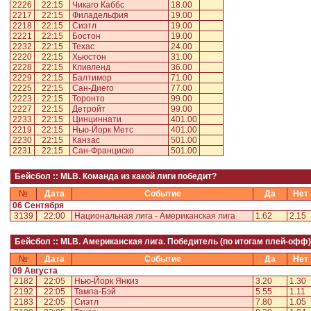
2226
22:15
Чикаго Каббс
18.00
2217
22:15
Филадельфия
19.00
2218
22:15
Сиэтл
19.00
2221
22:15
Бостон
19.00
2232
22:15
Техас
24.00
2220
22:15
Хьюстон
31.00
2228
22:15
Кливленд
36.00
2229
22:15
Балтимор
71.00
2225
22:15
Сан-Диего
77.00
2223
22:15
Торонто
99.00
2227
22:15
Детройт
99.00
2233
22:15
Цинциннати
401.00
2219
22:15
Нью-Йорк Метс
401.00
2230
22:15
Канзас
501.00
2231
22:15
Сан-Франциско
501.00
Бейсбол :: MLB. Команда из какой лиги победит?
№
Дата
Событие
Да
Нет
06 Сентября
3139
22:00
Национальная лига - Американская лига
1.62
2.15
Бейсбол :: MLB. Американская лига. Победитель (по итогам плей-офф)
№
Дата
Событие
Да
Нет
09 Августа
2182
22:05
Нью-Йорк Янкиз
3.20
1.30
2192
22:05
Тампа-Бэй
5.55
1.11
2183
22:05
Сиэтл
7.80
1.05