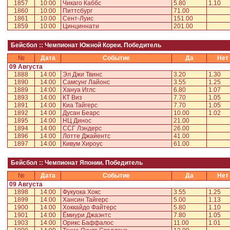
1857
10:00
Чикаго Каббс
5.80
1.10
1860
10:00
Питтсбург
71.00
1861
10:00
Сент-Луис
151.00
1859
10:00
Цинциннати
201.00
Бейсбол :: Чемпионат Южной Кореи. Победитель
№
Дата
Событие
Да
Нет
09 Августа
1888
14:00
Эл Джи Твинс
3.20
1.30
1890
14:00
Самсунг Лайонс
3.55
1.25
1889
14:00
Хануа Иглс
6.80
1.07
1893
14:00
КТ Виз
7.70
1.05
1891
14:00
Киа Тайгерс
7.70
1.05
1892
14:00
Дусан Беарс
10.00
1.02
1895
14:00
НЦ Динос
21.00
1894
14:00
ССГ Лэндерс
26.00
1896
14:00
Лотте Джайентс
41.00
1897
14:00
Кивум Хироус
61.00
Бейсбол :: Чемпионат Японии. Победитель
№
Дата
Событие
Да
Нет
09 Августа
1898
14:00
Фукуока Хокс
3.55
1.25
1899
14:00
Хансин Тайгерс
5.00
1.13
1900
14:00
Хоккайдо Файтерс
5.80
1.10
1901
14:00
Ёмиури Джаэнтс
7.80
1.05
1903
14:00
Орикс Баффалос
11.00
1.01