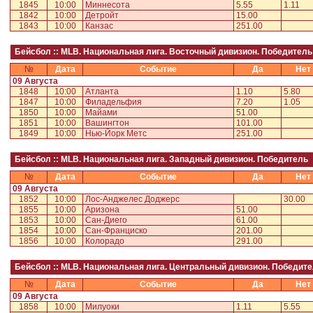
1845
10:00
Миннесота
5.55
1.11
1842
10:00
Детройт
15.00
1843
10:00
Канзас
251.00
Бейсбол :: MLB. Национальная лига. Восточный дивизион. Победитель
№
Дата
Событие
Да
Нет
09 Августа
1848
10:00
Атланта
1.10
5.80
1847
10:00
Филадельфия
7.20
1.05
1850
10:00
Майами
51.00
1851
10:00
Вашингтон
101.00
1849
10:00
Нью-Йорк Метс
251.00
Бейсбол :: MLB. Национальная лига. Западный дивизион. Победитель
№
Дата
Событие
Да
Нет
09 Августа
1852
10:00
Лос-Анджелес Доджерс
30.00
1855
10:00
Аризона
51.00
1853
10:00
Сан-Диего
61.00
1854
10:00
Сан-Франциско
201.00
1856
10:00
Колорадо
291.00
Бейсбол :: MLB. Национальная лига. Центральный дивизион. Победит
№
Дата
Событие
Да
Нет
09 Августа
1858
10:00
Милуоки
1.11
5.55