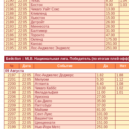
2190
22:05
Техас
8.30
1.04
2185
22:05
Бостон
9.00
1.03
2196
22:05
Чикаго Уайт Сокс
13.00
2188
22:05
Кливленд
15.00
2184
22:05
Хьюстон
15.00
2189
22:05
Детройт
26.00
2193
22:05
Миннесота
26.00
2187
22:05
Балтимор
31.00
2186
22:05
Торонто
47.00
2194
22:05
Окленд
175.00
2191
22:05
Канзас
251.00
2195
22:05
Лос-Анджелес Энджелс
251.00
Бейсбол :: MLB. Национальная лига. Победитель (по итогам плей-офф
№
Дата
Событие
Да
Нет
09 Августа
2197
22:05
Лос-Анджелес Доджерс
1.82
1.88
2201
22:05
Милуоки
5.30
1.12
2200
22:05
Атланта
6.40
1.08
2203
22:05
Чикаго Каббс
10.00
1.02
2198
22:05
Филадельфия
11.00
1.01
2206
22:05
Аризона
27.00
2202
22:05
Сан-Диего
35.00
2209
22:05
Питтсбург
37.00
2208
22:05
Майами
81.00
2207
22:05
Сент-Луис
101.00
2210
22:05
Вашингтон
151.00
2205
22:05
Цинциннати
151.00
2199
22:05
Нью-Йорк Метс
251.00