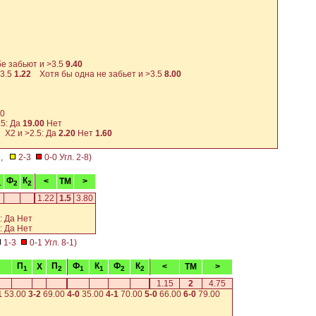
 забьют и >3.5
9.40
<3.5
1.22
Хотя бы одна не забьет и >3.5
8.00
00
5: Да
19.00
Нет
X2 и >2.5: Да
2.20
Нет
1.60
м
,
2-3
0-0 Угл. 2-8)
Ф
К
<
TM
>
1
2
2
1.22
1.5
3.80
: Да
Нет
: Да
Нет
1-3
0-1 Угл. 8-1)
П
П
Ф
К
Ф
К
X
<
TM
>
1
2
1
1
2
2
1.15
2
4.75
1
53.00
3-2
69.00
4-0
35.00
4-1
70.00
5-0
66.00
6-0
79.00