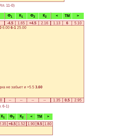
гл. 11-0)
Ф
К
Ф
К
<
TM
>
1
1
2
2
-4.5
1.65
+4.5
2.16
1.13
6
5.10
0
6.00
6-1
25.00
а не забьет и >5.5
3.60
00
--
--
--
--
1.35
0.5
2.95
. 6-1)
К
Ф
К
<
TM
>
1
2
2
2.35
+6.5
1.52
1.90
9.5
1.80