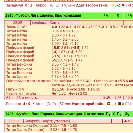
Зальцбург
0 : 2
Пафос
(0 : 1) (70 мин
Идет второй тайм
,
0-2
0-0 У
П
П
2910. Футбол. Лига Европы. Квалификация
X
1
2
00:00
Бенфика - Хартс
Точный счёт
4-0
3.22
4-1
14.00
4-2
45.00
5-0
3.18
5-1
15.00
6-
Тотал матча
3.05
<
4.5
>
1.35
Тотал матча
2.00
<
5
>
1.72
Тотал матча
1.45
<
5.5
>
2.65
Тотал матча
1.09
<
6.5
>
6.10
Победа с форой
(
-5.5
)
3.64
/ (
+5.5
)
1.24
Победа с форой
(
-4
)
1.07
/ (
+4
)
6.80
Победа с форой
(
-3.5
)
1.03
/ (
+3.5
)
9.00
Победа с форой
(
-5
)
2.57
/ (
+5
)
1.47
Тотал Бенфика
2.55
<
4.5
>
1.48
Тотал Бенфика
1.62
<
5
>
2.15
Тотал Бенфика
1.30
<
5.5
>
3.33
Тотал Хартс
1.14
<
0.5
>
4.90
Обе забьют и тотал матча
Обе забьют и <5.5
8.40
Обе забьют и >5.5
6.40
Хотя бы одна не забьет и <5.5
1.57
Хотя бы одн
Пятый гол
П
1.56
Никто
3.08
П
6.30
1
2
Чёт/нечет тотала
Чёт
1.71
Нечет
2.02
61-я - 75-я минуты
3.45
1.35
12.
Бенфика
4 : 0
Хартс
(3 : 0) (67 мин
Идет второй тайм
,
1-1
0-0 Угл
П
П
Ф
3436.. Футбол. Лига Европы. Квалификация. Статистика
X
1
2
1
00:00
Бенфика - Хартс (Угловые)
-6.5
Тотал Бенфика (Угловые)
2.15
<
7.5
>
1.62
Тотал Хартс (Угловые)
2.03
<
1.5
>
1.70