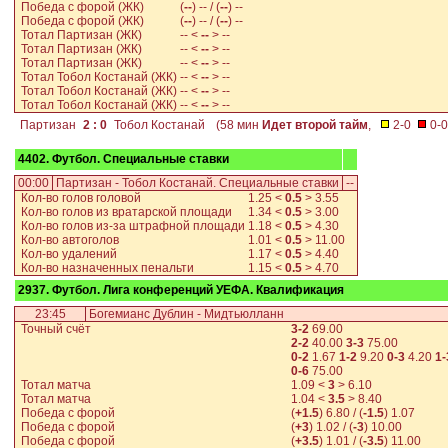
Победа с форой (ЖК)
(
--
) -- / (
--
) --
Победа с форой (ЖК)
(
--
) -- / (
--
) --
Тотал Партизан (ЖК)
-- <
--
> --
Тотал Партизан (ЖК)
-- <
--
> --
Тотал Партизан (ЖК)
-- <
--
> --
Тотал Тобол Костанай (ЖК)
-- <
--
> --
Тотал Тобол Костанай (ЖК)
-- <
--
> --
Тотал Тобол Костанай (ЖК)
-- <
--
> --
Партизан
2 : 0
Тобол Костанай
(58 мин
Идет второй тайм
,
2-0
0-0
4402. Футбол. Специальные ставки
00:00
Партизан - Тобол Костанай. Специальные ставки
--
Кол-во голов головой
1.25
<
0.5
>
3.55
Кол-во голов из вратарской площади
1.34
<
0.5
>
3.00
Кол-во голов из-за штрафной площади
1.18
<
0.5
>
4.30
Кол-во автоголов
1.01
<
0.5
>
11.00
Кол-во удалений
1.17
<
0.5
>
4.40
Кол-во назначенных пенальти
1.15
<
0.5
>
4.70
2937. Футбол. Лига конференций УЕФА. Квалификация
23:45
Богемианс Дублин - Мидтьюлланн
Точный счёт
3-2
69.00
2-2
40.00
3-3
75.00
0-2
1.67
1-2
9.20
0-3
4.20
1-
0-6
75.00
Тотал матча
1.09
<
3
>
6.10
Тотал матча
1.04
<
3.5
>
8.40
Победа с форой
(
+1.5
)
6.80
/ (
-1.5
)
1.07
Победа с форой
(
+3
)
1.02
/ (
-3
)
10.00
Победа с форой
(
+3.5
)
1.01
/ (
-3.5
)
11.00