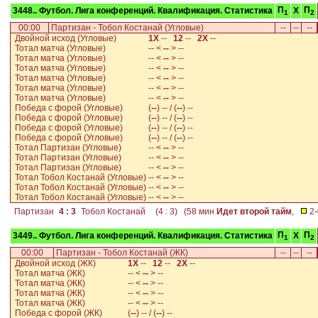
П
П
3448.. Футбол. Лига конференций. Квалификация. Статистика
X
1
2
00:00
Партизан - Тобол Костанай (Угловые)
--
--
--
Двойной исход (Угловые)
1Х
--
12
--
2Х
--
Тотал матча (Угловые)
-- <
--
> --
Тотал матча (Угловые)
-- <
--
> --
Тотал матча (Угловые)
-- <
--
> --
Тотал матча (Угловые)
-- <
--
> --
Тотал матча (Угловые)
-- <
--
> --
Тотал матча (Угловые)
-- <
--
> --
Победа с форой (Угловые)
(
--
) -- / (
--
) --
Победа с форой (Угловые)
(
--
) -- / (
--
) --
Победа с форой (Угловые)
(
--
) -- / (
--
) --
Победа с форой (Угловые)
(
--
) -- / (
--
) --
Тотал Партизан (Угловые)
-- <
--
> --
Тотал Партизан (Угловые)
-- <
--
> --
Тотал Партизан (Угловые)
-- <
--
> --
Тотал Тобол Костанай (Угловые)
-- <
--
> --
Тотал Тобол Костанай (Угловые)
-- <
--
> --
Тотал Тобол Костанай (Угловые)
-- <
--
> --
Партизан
4 : 3
Тобол Костанай
(4 : 3) (58 мин
Идет второй тайм
,
2
П
П
3449.. Футбол. Лига конференций. Квалификация. Статистика
X
1
2
00:00
Партизан - Тобол Костанай (ЖК)
--
--
--
Двойной исход (ЖК)
1Х
--
12
--
2Х
--
Тотал матча (ЖК)
-- <
--
> --
Тотал матча (ЖК)
-- <
--
> --
Тотал матча (ЖК)
-- <
--
> --
Тотал матча (ЖК)
-- <
--
> --
Победа с форой (ЖК)
(
--
) -- / (
--
) --