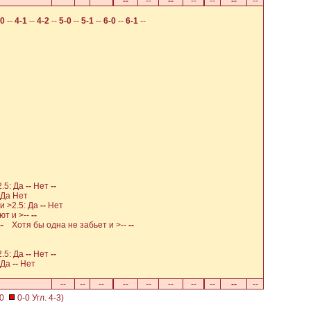
--
--
--
--
--
--
--
-0
--
4-1
--
4-2
--
5-0
--
5-1
--
6-0
--
6-1
--
2.5: Да
--
Нет
--
 Да
Нет
 >2.5: Да
--
Нет
т и >--
--
--
Хотя бы одна не забьет и >--
--
.5: Да
--
Нет
--
 Да
--
Нет
--
--
--
--
--
--
--
--
--
--
-0
0-0 Угл. 4-3)