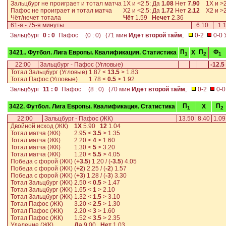
Зальцбург не проиграет и тотал матча
1X и <2.5: Да
1.08
Нет
7.90
1X и >2
Пафос не проиграет и тотал матча
X2 и <2.5: Да
1.72
Нет
2.12
X2 и >2
Чёт/нечет тотала
Чёт
1.59
Нечет
2.36
61-я - 75-я минуты
6.10
1.
Зальцбург
0 : 0
Пафос
(0 : 0) (71 мин
Идет второй тайм
,
0-2
0-0 У
П
П
Ф
3421.. Футбол. Лига Европы. Квалификация. Статистика
X
1
2
1
22:00
Зальцбург - Пафос (Угловые)
-12.5
Тотал Зальцбург (Угловые)
1.87
<
13.5
>
1.83
Тотал Пафос (Угловые)
1.78
<
0.5
>
1.92
Зальцбург
11 : 0
Пафос
(8 : 0) (70 мин
Идет второй тайм
,
0-2
0-0 
П
П
3422. Футбол. Лига Европы. Квалификация. Статистика
X
1
2
22:00
Зальцбург - Пафос (ЖК)
13.50
8.40
1.09
Двойной исход (ЖК)
1Х
5.90
12
1.04
Тотал матча (ЖК)
2.95
<
3.5
>
1.35
Тотал матча (ЖК)
2.20
<
4
>
1.60
Тотал матча (ЖК)
1.30
<
5
>
3.20
Тотал матча (ЖК)
1.20
<
5.5
>
4.05
Победа с форой (ЖК)
(
+3.5
)
1.20
/ (
-3.5
)
4.05
Победа с форой (ЖК)
(
+2
)
2.25
/ (
-2
)
1.57
Победа с форой (ЖК)
(
+3
)
1.28
/ (
-3
)
3.30
Тотал Зальцбург (ЖК)
2.50
<
0.5
>
1.47
Тотал Зальцбург (ЖК)
1.65
<
1
>
2.10
Тотал Зальцбург (ЖК)
1.32
<
1.5
>
3.10
Тотал Пафос (ЖК)
3.20
<
2.5
>
1.30
Тотал Пафос (ЖК)
2.20
<
3
>
1.60
Тотал Пафос (ЖК)
1.52
<
3.5
>
2.35
Удаление (ЖК)
Да
9.00
Нет
1.03