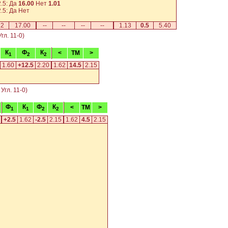
.5: Да
16.00
Нет
1.01
.5: Да
Нет
12
17.00
--
--
--
--
1.13
0.5
5.40
гл. 11-0)
К
Ф
К
<
TM
>
1
2
2
1.60
+12.5
2.20
1.62
14.5
2.15
Угл. 11-0)
Ф
К
Ф
К
<
TM
>
1
1
2
2
+2.5
1.62
-2.5
2.15
1.62
4.5
2.15