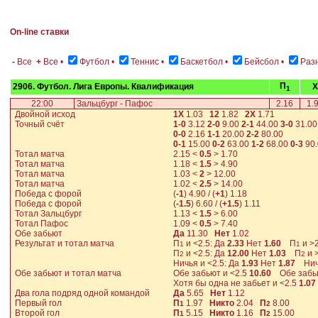
On-line ставки
-
Все
+
Все
•
Футбол
•
Теннис
•
Баскетбол
•
Бейсбол
•
Раз
П
2906. Футбол. Лига Европы. Квалификация
X
1
22:00
Зальцбург - Пафос
2.16
1.
Двойной исход
1Х
1.03
12
1.82
2Х
1.71
Точный счёт
1-0
3.12
2-0
9.00
2-1
44.00
3-0
31.00
0-0
2.16
1-1
20.00
2-2
80.00
0-1
15.00
0-2
63.00
1-2
68.00
0-3
90
Тотал матча
2.15
<
0.5
>
1.70
Тотал матча
1.18
<
1.5
>
4.90
Тотал матча
1.03
<
2
>
12.00
Тотал матча
1.02
<
2.5
>
14.00
Победа с форой
(
-1
)
4.90
/ (
+1
)
1.18
Победа с форой
(
-1.5
)
6.60
/ (
+1.5
)
1.11
Тотал Зальцбург
1.13
<
1.5
>
6.00
Тотал Пафос
1.09
<
0.5
>
7.40
Обе забьют
Да
11.30
Нет
1.02
Результат и тотал матча
П
и <2.5: Да
2.33
Нет
1.60
П
и >2
1
1
П
и <2.5: Да
12.00
Нет
1.03
П
и 
2
2
Ничья и <2.5: Да
1.93
Нет
1.87
Ничь
Обе забьют и тотал матча
Обе забьют и <2.5
10.60
Обе забью
Хотя бы одна не забьет и <2.5
1.07
Два гола подряд одной командой
Да
5.65
Нет
1.12
Первый гол
П
1.97
Никто
2.04
П
8.00
1
2
Второй гол
П
5.15
Никто
1.16
П
15.00
1
2