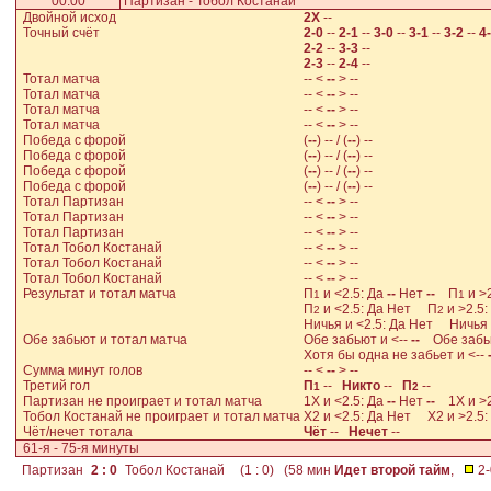
00:00
Партизан - Тобол Костанай
Двойной исход
2Х
--
Точный счёт
2-0
--
2-1
--
3-0
--
3-1
--
3-2
--
4
2-2
--
3-3
--
2-3
--
2-4
--
Тотал матча
-- <
--
> --
Тотал матча
-- <
--
> --
Тотал матча
-- <
--
> --
Тотал матча
-- <
--
> --
Победа с форой
(
--
) -- / (
--
) --
Победа с форой
(
--
) -- / (
--
) --
Победа с форой
(
--
) -- / (
--
) --
Победа с форой
(
--
) -- / (
--
) --
Тотал Партизан
-- <
--
> --
Тотал Партизан
-- <
--
> --
Тотал Партизан
-- <
--
> --
Тотал Тобол Костанай
-- <
--
> --
Тотал Тобол Костанай
-- <
--
> --
Тотал Тобол Костанай
-- <
--
> --
Результат и тотал матча
П
и <2.5: Да
--
Нет
--
П
и >
1
1
П
и <2.5: Да
Нет
П
и >2.5:
2
2
Ничья и <2.5: Да
Нет
Ничья и
Обе забьют и тотал матча
Обе забьют и <--
--
Обе забью
Хотя бы одна не забьет и <--
Сумма минут голов
-- <
--
> --
Третий гол
П
--
Никто
--
П
--
1
2
Партизан не проиграет и тотал матча
1X и <2.5: Да
--
Нет
--
1X и >2
Тобол Костанай не проиграет и тотал матча
X2 и <2.5: Да
Нет
X2 и >2.5:
Чёт/нечет тотала
Чёт
--
Нечет
--
61-я - 75-я минуты
Партизан
2 : 0
Тобол Костанай
(1 : 0) (58 мин
Идет второй тайм
,
2