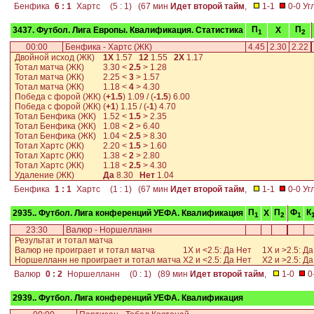
Бенфика
6 : 1
Хартс
(5 : 1) (67 мин
Идет второй тайм
,
1-1
0-0 Угл
П
П
3437. Футбол. Лига Европы. Квалификация. Статистика
X
1
2
00:00
Бенфика - Хартс (ЖК)
4.45
2.30
2.22
Двойной исход (ЖК)
1Х
1.57
12
1.55
2Х
1.17
Тотал матча (ЖК)
3.30
<
2.5
>
1.28
Тотал матча (ЖК)
2.25
<
3
>
1.57
Тотал матча (ЖК)
1.18
<
4
>
4.30
Победа с форой (ЖК)
(
+1.5
)
1.09
/ (
-1.5
)
6.00
Победа с форой (ЖК)
(
+1
)
1.15
/ (
-1
)
4.70
Тотал Бенфика (ЖК)
1.52
<
1.5
>
2.35
Тотал Бенфика (ЖК)
1.08
<
2
>
6.40
Тотал Бенфика (ЖК)
1.04
<
2.5
>
8.30
Тотал Хартс (ЖК)
2.20
<
1.5
>
1.60
Тотал Хартс (ЖК)
1.38
<
2
>
2.80
Тотал Хартс (ЖК)
1.18
<
2.5
>
4.30
Удаление (ЖК)
Да
8.30
Нет
1.04
Бенфика
1 : 1
Хартс
(1 : 1) (67 мин
Идет второй тайм
,
1-1
0-0 Угл
П
П
Ф
К
2935.. Футбол. Лига конференций УЕФА. Квалификация
X
1
2
1
23:30
Валюр - Норшелланн
Результат и тотал матча
Валюр не проиграет и тотал матча
1X и <2.5: Да
Нет
1X и >2.5: Д
Норшелланн не проиграет и тотал матча
X2 и <2.5: Да
Нет
X2 и >2.5: Д
Валюр
0 : 2
Норшелланн
(0 : 1) (89 мин
Идет второй тайм
,
1-0
0-
2939.. Футбол. Лига конференций УЕФА. Квалификация