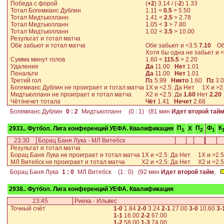
Победа с форой
(
+2
)
3.14
/ (
-2
)
1.33
Тотал Богемианс Дублин
1.11
<
0.5
>
5.50
Тотал Мидтьюлланн
1.41
<
2.5
>
2.78
Тотал Мидтьюлланн
1.05
<
3
>
7.80
Тотал Мидтьюлланн
1.02
<
3.5
>
10.00
Результат и тотал матча
Обе забьют и тотал матча
Обе забьют и <3.5
7.10
Обе
Хотя бы одна не забьет и 
Сумма минут голов
1.60
<
115.5
>
2.20
Удаление
Да
11.00
Нет
1.01
Пенальти
Да
11.00
Нет
1.01
Третий гол
П
5.99
Никто
1.60
П
3.
1
2
Богемианс Дублин не проиграет и тотал матча
1X и <2.5: Да
Нет
1X и >2.
Мидтьюлланн не проиграет и тотал матча
X2 и <2.5: Да
1.60
Нет
2.20
Чёт/нечет тотала
Чёт
1.41
Нечет
2.68
Богемианс Дублин
0 : 2
Мидтьюлланн
(0 : 1) (81 мин
Идет второй тай
П
П
Ф
К
2933.. Футбол. Лига конференций УЕФА. Квалификация
X
1
2
1
23:30
Борац Баня Лука - МЛ Витебск
Результат и тотал матча
Борац Баня Лука не проиграет и тотал матча
1X и <2.5: Да
Нет
1X и >2.5
МЛ Витебск не проиграет и тотал матча
X2 и <2.5: Да
Нет
X2 и >2.5
Борац Баня Лука
1 : 0
МЛ Витебск
(1 : 0) (92 мин
Идет второй тайм
,
2938.. Футбол. Лига конференций УЕФА. Квалификация
23:45
Риека - Ильвес
Точный счёт
1-0
1.84
2-0
3.24
2-1
27.00
3-0
10.60
3-
1-1
16.00
2-2
67.00
1-2
58.00
1-3
74.00