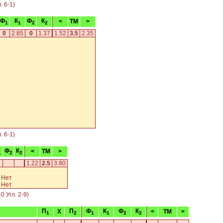
. 6-1)
Ф
К
Ф
К
<
TM
>
1
1
2
2
0
2.85
0
1.37
1.52
3.5
2.35
. 6-1)
Ф
К
<
TM
>
1
2
2
1.22
2.5
3.80
а
Нет
а
Нет
0 Угл. 2-9)
П
П
Ф
К
Ф
К
X
<
TM
>
1
2
1
1
2
2