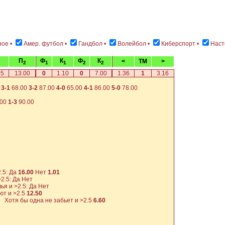
ное
•
Амер. футбол
•
Гандбол
•
Волейбол
•
Киберспорт
•
Наст
П
Ф
К
Ф
К
<
TM
>
2
1
1
2
2
95
13.00
0
1.10
0
7.00
1.36
1
3.16
3-1
68.00
3-2
87.00
4-0
65.00
4-1
86.00
5-0
78.00
.00
1-3
90.00
.5: Да
16.00
Нет
1.01
>2.5: Да
Нет
я и >2.5: Да
Нет
т и >2.5
12.50
Хотя бы одна не забьет и >2.5
6.60