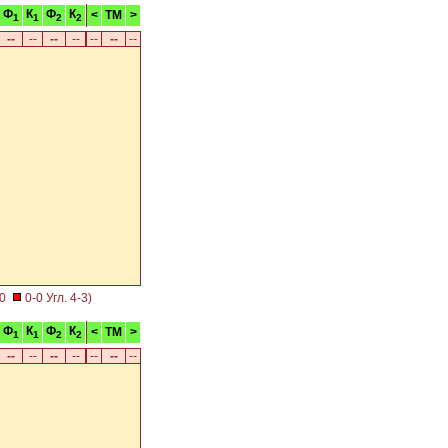
Ф
К
Ф
К
<
TM
>
1
1
2
2
--
--
--
--
--
--
--
-0
0-0 Угл. 4-3)
Ф
К
Ф
К
<
TM
>
1
1
2
2
--
--
--
--
--
--
--