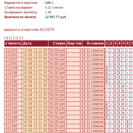
Вариантов в карточке
128 »
Ставка на вариант
6.11 сомони
Коэфициент выплаты
1.89
Выплата по билету
12 097.77 руб
варианты в карточке #
112075
[
1
] [
2
] [
3
]
# билета
Дата
Ставка
Вар-тов
В сомони
1
2
3
4
5
6
7
112203
16-08 13:11:35
50.00 руб
1
6.11 сомони
x
1
1
1
1
x
1
112202
16-08 13:11:35
50.00 руб
1
6.11 сомони
x
1
1
1
1
x
1
112201
16-08 13:11:35
50.00 руб
1
6.11 сомони
x
x
1
1
1
x
1
112200
16-08 13:11:35
50.00 руб
1
6.11 сомони
x
x
1
1
1
x
1
112199
16-08 13:11:35
50.00 руб
1
6.11 сомони
2
1
1
1
1
x
1
112198
16-08 13:11:35
50.00 руб
1
6.11 сомони
2
1
1
1
1
x
1
112197
16-08 13:11:35
50.00 руб
1
6.11 сомони
2
x
1
1
1
x
1
112196
16-08 13:11:35
50.00 руб
1
6.11 сомони
2
x
1
1
1
x
1
112195
16-08 13:11:35
50.00 руб
1
6.11 сомони
x
1
1
1
x
x
1
112194
16-08 13:11:35
50.00 руб
1
6.11 сомони
x
1
1
1
x
x
1
112193
16-08 13:11:35
50.00 руб
1
6.11 сомони
x
x
1
1
x
x
1
112192
16-08 13:11:35
50.00 руб
1
6.11 сомони
x
x
1
1
x
x
1
112191
16-08 13:11:35
50.00 руб
1
6.11 сомони
2
1
1
1
x
x
1
112190
16-08 13:11:35
50.00 руб
1
6.11 сомони
2
1
1
1
x
x
1
112189
16-08 13:11:35
50.00 руб
1
6.11 сомони
2
x
1
1
x
x
1
112188
16-08 13:11:35
50.00 руб
1
6.11 сомони
2
x
1
1
x
x
1
112187
16-08 13:11:35
50.00 руб
1
6.11 сомони
x
1
1
1
1
2
1
112186
16-08 13:11:35
50.00 руб
1
6.11 сомони
x
1
1
1
1
2
1
112185
16-08 13:11:35
50.00 руб
1
6.11 сомони
x
x
1
1
1
2
1