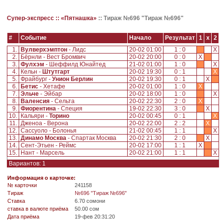
Супер-экспресс ::
«Пятнашка»
::
Тираж №696 "Тираж №696"
#
Событие
Начало
Результат
1
x
2
1.
Вулверхэмптон
- Лидс
20-02 01:00
1 : 0
X
2.
Бёрнли - Вест Бромвич
20-02 20:00
0 : 0
X
3.
Фулхэм
- Шеффилд Юнайтед
21-02 01:00
1 : 0
X
4.
Кельн -
Штутгарт
20-02 19:30
0 : 1
X
5.
Фрайбург -
Унион Берлин
20-02 19:30
0 : 1
X
6.
Бетис
- Хетафе
20-02 01:00
1 : 0
X
7.
Эльче
- Эйбар
20-02 18:00
1 : 0
X
8.
Валенсия
- Сельта
20-02 22:30
2 : 0
X
9.
Фиорентина
- Специя
19-02 22:30
3 : 0
X
10.
Кальяри -
Торино
20-02 00:45
0 : 1
X
11.
Дженоа - Верона
20-02 22:00
2 : 2
X
12.
Сассуоло - Болонья
21-02 00:45
1 : 1
X
13.
Динамо Москва
- Спартак Москва
20-02 21:30
2 : 0
X
14.
Сент-Этьен - Реймс
20-02 17:00
1 : 1
X
15.
Нант - Марсель
20-02 21:00
1 : 1
X
Вариантов: 1
Информация о карточке:
№ карточки
241158
Tираж
№696 "Тираж №696"
Ставка
6.70 сомони
ставка в валюте приёма
50.00 сом
Дата приёма
19-фев 20:31:20