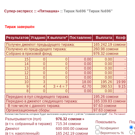
Супер-экспресс ::
«Пятнашка»
::
Тираж №696 "Тираж №696"
Тираж завершён
Результатов
Угадано
К выплате*
Поставлено
Выплата
Коэф
Получен джекпот предыдущего тиража:
165 242.19 сомони
Получено из предыдущего тиража:
260.98 сомони
Собрано в призовой фонд:
976.32 сомони
15
0
0
0.00
0.00
-
14
0
0
0.00
0.00
-
13
0
0
0.00
0.00
-
12
0
0
0.00
0.00
-
11
0
0
0.00
0.00
-
10
3
3
18.00
195.26
19.99
9
4
3 + 4 = 7
42.70
390.53
9.15
8
0
0
0.00
0.00
-
Передано в пул следующего тиража:
195.26 сомони
Передано в джекпот следующего тиража:
165 339.83 сомони
В том числе с данного тиража:
97.63 сомони
Организационные сборы:
97.63 сомони
Количестово билетов, которым будет выплачено за результат с учётом "сложения категорий" .
См. Регламент
Разыгрывается (пул)
976.32 сомони »
Показывать
По
(в т.ч. собранный в тираже)
715.34 сомони
Коэфициент
Джекпот
600 000.00 сомони
Вероятность %
(в т.ч. накопленный)
165 242.19 сомони