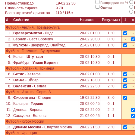
Распределение %
Прием ставок до
19-02 22:30
Оценка
Сложность тиража
9.70
Всего карточек/вариантов
110 / 115 »
#
Событие
Начало
Результат
1
x
Футбол - Англия. Премьер-лига
1.
Вулверхэмптон
- Лидс
20-02 01:00
1 : 0
-
2.
Бёрнли - Вест Бромвич
20-02 20:00
0 : 0
-
3.
Фулхэм
- Шеффилд Юнайтед
21-02 01:00
1 : 0
-
Футбол - Германия. Бундеслига
4.
Кельн -
Штутгарт
20-02 19:30
0 : 1
-
-
5.
Фрайбург -
Унион Берлин
20-02 19:30
0 : 1
-
-
Футбол - Испания. Примера
6.
Бетис
- Хетафе
20-02 01:00
1 : 0
-
7.
Эльче
- Эйбар
20-02 18:00
1 : 0
-
8.
Валенсия
- Сельта
20-02 22:30
2 : 0
-
Футбол - Италия. Серия А
9.
Фиорентина
- Специя
19-02 22:30
3 : 0
-
10.
Кальяри -
Торино
20-02 00:45
0 : 1
-
-
11.
Дженоа - Верона
20-02 22:00
2 : 2
-
12.
Сассуоло - Болонья
21-02 00:45
1 : 1
-
Футбол - Кубок России
13.
Динамо Москва
- Спартак Москва
20-02 21:30
2 : 0
-
Футбол - Франция