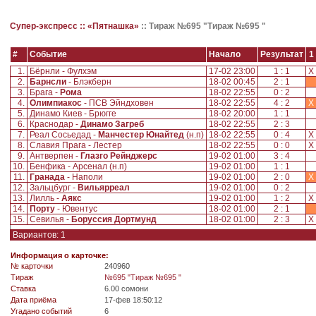
Супер-экспресс ::
«Пятнашка»
::
Тираж №695 "Тираж №695 "
#
Событие
Начало
Результат
1
1.
Бёрнли - Фулхэм
17-02 23:00
1 : 1
X
2.
Барнсли
- Блэкберн
18-02 00:45
2 : 1
3.
Брага -
Рома
18-02 22:55
0 : 2
4.
Олимпиакос
- ПСВ Эйндховен
18-02 22:55
4 : 2
X
5.
Динамо Киев - Брюгге
18-02 20:00
1 : 1
6.
Краснодар -
Динамо Загреб
18-02 22:55
2 : 3
7.
Реал Сосьедад -
Манчестер Юнайтед
(н.п)
18-02 22:55
0 : 4
X
8.
Славия Прага - Лестер
18-02 22:55
0 : 0
X
9.
Антверпен -
Глазго Рейнджерс
19-02 01:00
3 : 4
10.
Бенфика - Арсенал (н.п)
19-02 01:00
1 : 1
11.
Гранада
- Наполи
19-02 01:00
2 : 0
X
12.
Зальцбург -
Вильярреал
19-02 01:00
0 : 2
13.
Лилль -
Аякс
19-02 01:00
1 : 2
X
14.
Порту
- Ювентус
18-02 01:00
2 : 1
15.
Севилья -
Боруссия Дортмунд
18-02 01:00
2 : 3
X
Вариантов: 1
Информация о карточке:
№ карточки
240960
Tираж
№695 "Тираж №695 "
Ставка
6.00 сомони
Дата приёма
17-фев 18:50:12
Угадано событий
6