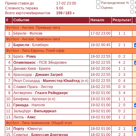
Распределение %
Прием ставок до
17-02 23:00
Оценка
Сложность тиража
9.66
Всего карточек/вариантов
159 / 183 »
#
Событие
Начало
Результат
Футбол - Англия. Премьер-лига
1.
Бёрнли - Фулхэм
17-02 23:00
1 : 1
Футбол - Англия. Чемпион-лига
2.
Барнсли
- Блэкберн
18-02 00:45
2 : 1
Футбол - Лига Европы. Плей-офф
3.
Брага -
Рома
18-02 22:55
0 : 2
4.
Олимпиакос
- ПСВ Эйндховен
18-02 22:55
4 : 2
5.
Динамо Киев - Брюгге
18-02 20:00
1 : 1
6.
Краснодар -
Динамо Загреб
18-02 22:55
2 : 3
7.
Реал Сосьедад -
Манчестер Юнайтед
(н.п)
18-02 22:55
0 : 4
8.
Славия Прага - Лестер
18-02 22:55
0 : 0
9.
Антверпен -
Глазго Рейнджерс
19-02 01:00
3 : 4
10.
Бенфика - Арсенал (н.п)
19-02 01:00
1 : 1
11.
Гранада
- Наполи
19-02 01:00
2 : 0
12.
Зальцбург -
Вильярреал
19-02 01:00
0 : 2
13.
Лилль -
Аякс
19-02 01:00
1 : 2
Футбол - Лига чемпионов. Общий этап
14.
Порту
- Ювентус
18-02 01:00
2 : 1
15.
Севилья -
Боруссия Дортмунд
18-02 01:00
2 : 3