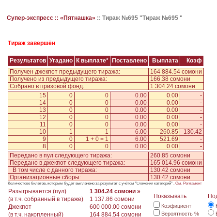
Супер-экспресс ::
«Пятнашка»
::
Тираж №695 "Тираж №695 "
Тираж завершён
Результатов
Угадано
К выплате*
Поставлено
Выплата
Коэф
Получен джекпот предыдущего тиража:
164 884.54 сомони
Получено из предыдущего тиража:
166.38 сомони
Собрано в призовой фонд:
1 304.24 сомони
15
0
0
0.00
0.00
-
14
0
0
0.00
0.00
-
13
0
0
0.00
0.00
-
12
0
0
0.00
0.00
-
11
0
0
0.00
0.00
-
10
1
1
6.00
260.85
130.42
9
0
1 + 0 = 1
6.00
521.69
-
8
0
0
0.00
0.00
-
Передано в пул следующего тиража:
260.85 сомони
Передано в джекпот следующего тиража:
165 014.96 сомони
В том числе с данного тиража:
130.42 сомони
Организационные сборы:
130.42 сомони
Количестово билетов, которым будет выплачено за результат с учётом "сложения категорий" .
См. Регламент
Разыгрывается (пул)
1 304.24 сомони »
Показывать
По
(в т.ч. собранный в тираже)
1 137.86 сомони
Коэфициент
Джекпот
600 000.00 сомони
Вероятность %
(в т.ч. накопленный)
164 884.54 сомони