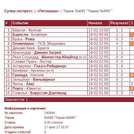
Супер-экспресс ::
«Пятнашка»
::
Тираж №695 "Тираж №695 "
#
Событие
Начало
Результат
1
1.
Бёрнли - Фулхэм
17-02 23:00
1 : 1
2.
Барнсли
- Блэкберн
18-02 00:45
2 : 1
3.
Брага -
Рома
18-02 22:55
0 : 2
X
4.
Олимпиакос
- ПСВ Эйндховен
18-02 22:55
4 : 2
5.
Динамо Киев - Брюгге
18-02 20:00
1 : 1
6.
Краснодар -
Динамо Загреб
18-02 22:55
2 : 3
7.
Реал Сосьедад -
Манчестер Юнайтед
(н.п)
18-02 22:55
0 : 4
8.
Славия Прага - Лестер
18-02 22:55
0 : 0
9.
Антверпен -
Глазго Рейнджерс
19-02 01:00
3 : 4
10.
Бенфика - Арсенал (н.п)
19-02 01:00
1 : 1
11.
Гранада
- Наполи
19-02 01:00
2 : 0
X
12.
Зальцбург -
Вильярреал
19-02 01:00
0 : 2
13.
Лилль -
Аякс
19-02 01:00
1 : 2
X
14.
Порту
- Ювентус
18-02 01:00
2 : 1
X
15.
Севилья -
Боруссия Дортмунд
18-02 01:00
2 : 3
X
Вариантов: 1
Информация о карточке:
№ карточки
240944
Tираж
№695 "Тираж №695 "
Ставка
6.00 сомони
Дата приёма
17-фев 17:32:57
Угадано событий
5