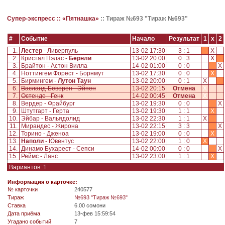
Супер-экспресс ::
«Пятнашка»
::
Тираж №693 "Тираж №693"
#
Событие
Начало
Результат
1
x
2
1.
Лестер
- Ливерпуль
13-02 17:30
3 : 1
X
2.
Кристал Пэлас -
Бёрнли
13-02 20:00
0 : 3
X
3.
Брайтон - Астон Вилла
14-02 01:00
0 : 0
X
4.
Ноттингем Форест - Борнмут
13-02 17:30
0 : 0
X
5.
Бирмингем -
Лутон Таун
13-02 20:00
0 : 1
X
6.
Васланд-Беверен - Эйпен
13-02 20:15
Отмена
X
7.
Остенде - Генк
14-02 00:45
Отмена
X
8.
Вердер - Фрайбург
13-02 19:30
0 : 0
X
9.
Штутгарт - Герта
13-02 19:30
1 : 1
X
10.
Эйбар - Вальядолид
13-02 22:30
1 : 1
X
11.
Мирандес - Жирона
13-02 22:15
3 : 3
X
12.
Торино - Дженоа
13-02 19:00
0 : 0
X
13.
Наполи
- Ювентус
13-02 22:00
1 : 0
X
14.
Динамо Бухарест - Сепси
14-02 00:00
0 : 0
X
15.
Реймс - Ланс
13-02 23:00
1 : 1
X
Вариантов: 1
Информация о карточке:
№ карточки
240577
Tираж
№693 "Тираж №693"
Ставка
6.00 сомони
Дата приёма
13-фев 15:59:54
Угадано событий
7