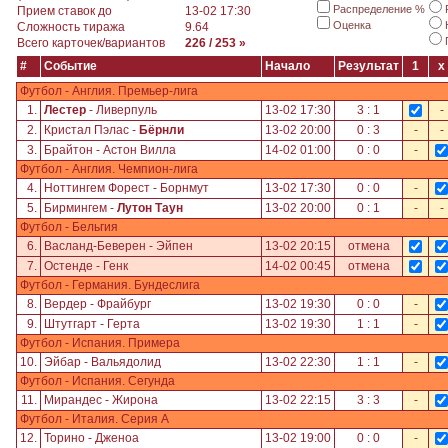
Распределение %
Прием ставок до
13-02 17:30
Оценка
Сложность тиража
9.64
Всего карточек/вариантов
226 / 253 »
#
Событие
Начало
Результат
1
x
Футбол - Англия. Премьер-лига
1.
Лестер
- Ливерпуль
13-02 17:30
3 : 1
-
2.
Кристал Пэлас -
Бёрнли
13-02 20:00
0 : 3
-
-
3.
Брайтон - Астон Вилла
14-02 01:00
0 : 0
-
Футбол - Англия. Чемпион-лига
4.
Ноттингем Форест - Борнмут
13-02 17:30
0 : 0
-
5.
Бирмингем -
Лутон Таун
13-02 20:00
0 : 1
-
-
Футбол - Бельгия
6.
Васланд-Беверен - Эйпен
13-02 20:15
отмена
7.
Остенде - Генк
14-02 00:45
отмена
Футбол - Германия. Бундеслига
8.
Вердер - Фрайбург
13-02 19:30
0 : 0
-
9.
Штутгарт - Герта
13-02 19:30
1 : 1
-
Футбол - Испания. Примера
10.
Эйбар - Вальядолид
13-02 22:30
1 : 1
-
Футбол - Испания. Сегунда
11.
Мирандес - Жирона
13-02 22:15
3 : 3
-
Футбол - Италия. Серия А
12.
Торино - Дженоа
13-02 19:00
0 : 0
-