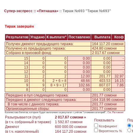
Супер-экспресс ::
«Пятнашка»
::
Тираж №693 "Тираж №693"
Тираж завершён
Результатов
Угадано
К выплате*
Поставлено
Выплата
Коэф
Получен джекпот предыдущего тиража:
164 117.20 сомони
Получено из предыдущего тиража:
424.80 сомони
Собрано в призовой фонд:
2 017.67 сомони
15
0
0
0.00
0.00
-
14
0
0
0.00
0.00
-
13
0
0
0.00
0.00
-
12
0
0
0.00
0.00
-
11
2
2
12.00
201.77
32.97
10
6
2 + 6 = 8
48.66
403.53
16.15
9
9
8 + 9 = 17
102.66
807.07
7.86
8
0
0
0.00
0.00
-
Передано в пул следующего тиража:
201.77 сомони
Передано в джекпот следующего тиража:
164 318.96 сомони
В том числе с данного тиража:
201.77 сомони
Организационные сборы:
201.77 сомони
Количестово билетов, которым будет выплачено за результат с учётом "сложения категорий" .
См. Регламент
Разыгрывается (пул)
2 017.67 сомони »
Показывать
По
(в т.ч. собранный в тираже)
1 592.87 сомони
Коэфициент
Джекпот
600 000.00 сомони
Вероятность %
(в т.ч. накопленный)
164 117.20 сомони