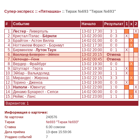
Супер-экспресс ::
«Пятнашка»
::
Тираж №693 "Тираж №693"
#
Событие
Начало
Результат
1
x
2
1.
Лестер
- Ливерпуль
13-02 17:30
3 : 1
X
2.
Кристал Пэлас -
Бёрнли
13-02 20:00
0 : 3
X
3.
Брайтон - Астон Вилла
14-02 01:00
0 : 0
X
4.
Ноттингем Форест - Борнмут
13-02 17:30
0 : 0
X
5.
Бирмингем -
Лутон Таун
13-02 20:00
0 : 1
X
6.
Васланд-Беверен - Эйпен
13-02 20:15
Отмена
X
7.
Остенде - Генк
14-02 00:45
Отмена
X
8.
Вердер - Фрайбург
13-02 19:30
0 : 0
X
9.
Штутгарт - Герта
13-02 19:30
1 : 1
X
10.
Эйбар - Вальядолид
13-02 22:30
1 : 1
X
11.
Мирандес - Жирона
13-02 22:15
3 : 3
X
12.
Торино - Дженоа
13-02 19:00
0 : 0
X
13.
Наполи
- Ювентус
13-02 22:00
1 : 0
X
14.
Динамо Бухарест - Сепси
14-02 00:00
0 : 0
X
15.
Реймс - Ланс
13-02 23:00
1 : 1
X
Вариантов: 1
Информация о карточке:
№ карточки
240576
Tираж
№693 "Тираж №693"
Ставка
6.00 сомони
Дата приёма
13-фев 15:59:06
Угадано событий
7