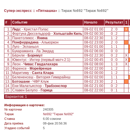
Супер-экспресс ::
«Пятнашка»
::
Тираж №692 "Тираж №692"
#
Событие
Начало
Результат
1
1.
Лидс
- Кристал Пэлас
09-02 01:00
2 : 0
X
2.
Фортуна Дюссельдорф -
Хольштайн Киль
09-02 00:30
0 : 2
3.
Панетоликос -
Янина
08-02 22:30
1 : 2
4.
Понферрадина
- Алькоркон
08-02 23:00
2 : 0
5.
Луго - Эспаньол
09-02 01:00
1 : 1
6.
Букараманга - Ла Экидад
09-02 06:00
0 : 0
7.
Бёрнли -
Борнмут
09-02 22:30
0 : 2
X
8.
Ювентус - Интер (первый матч 2:1)
10-02 00:45
0 : 0
X
9.
Леон -
Чивас Гвадалахара
09-02 08:00
1 : 3
X
10.
Фаренсе -
Морейренше
08-02 22:00
1 : 2
11.
Маритиму -
Санта Клара
09-02 00:00
1 : 2
12.
Белененсеш - Витория Гимарайнш
09-02 02:00
1 : 1
13.
Ботошани
- ЧФР Клуж
08-02 23:30
2 : 1
14.
Ени Малатьяспор -
Трабзонспор
08-02 21:00
0 : 2
15.
Славен Белупо -
Горица
08-02 22:00
0 : 1
Вариантов: 1
Информация о карточке:
№ карточки
240305
Tираж
№692 "Тираж №692"
Ставка
6.00 сомони
Дата приёма
08-фев 20:56:36
Угадано событий
5