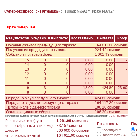
Супер-экспресс ::
«Пятнашка»
::
Тираж №692 "Тираж №692"
Тираж завершён
Результатов
Угадано
К выплате*
Поставлено
Выплата
Коэф
Получен джекпот предыдущего тиража:
164 011.00 сомони
Получено из предыдущего тиража:
224.42 сомони
Собрано в призовой фонд:
1 061.99 сомони
15
0
0
0.00
0.00
-
14
0
0
0.00
0.00
-
13
0
0
0.00
0.00
-
12
0
0
0.00
0.00
-
11
0
0
0.00
0.00
-
10
0
0
0.00
0.00
-
9
3
3
18.00
424.80
23.60
8
0
0
0.00
0.00
-
Передано в пул следующего тиража:
424.80 сомони
Передано в джекпот следующего тиража:
164 117.20 сомони
В том числе с данного тиража:
106.20 сомони
Организационные сборы:
106.20 сомони
Количестово билетов, которым будет выплачено за результат с учётом "сложения категорий" .
См. Регламент
Разыгрывается (пул)
1 061.99 сомони »
Показывать
По
(в т.ч. собранный в тираже)
837.57 сомони
Коэфициент
Джекпот
600 000.00 сомони
Вероятность %
(в т.ч. накопленный)
164 011.00 сомони