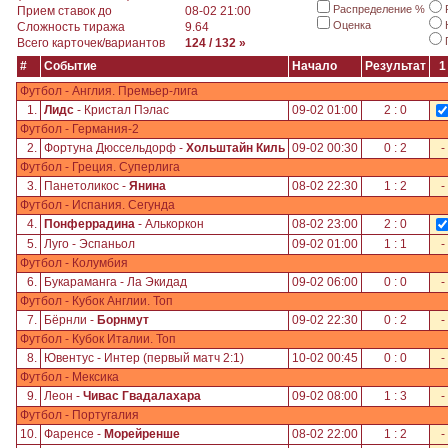
Распределение %
Прием ставок до
08-02 21:00
Оценка
Сложность тиража
9.64
Всего карточек/вариантов
124 / 132 »
#
Событие
Начало
Результат
1
Футбол - Англия. Премьер-лига
1.
Лидс
- Кристал Пэлас
09-02 01:00
2 : 0
Футбол - Германия-2
2.
Фортуна Дюссельдорф -
Хольштайн Киль
09-02 00:30
0 : 2
-
Футбол - Греция. Суперлига
3.
Панетоликос -
Янина
08-02 22:30
1 : 2
-
Футбол - Испания. Сегунда
4.
Понферрадина
- Алькоркон
08-02 23:00
2 : 0
5.
Луго - Эспаньол
09-02 01:00
1 : 1
-
Футбол - Колумбия
6.
Букараманга - Ла Экидад
09-02 06:00
0 : 0
-
Футбол - Кубок Англии. Топ
7.
Бёрнли -
Борнмут
09-02 22:30
0 : 2
-
Футбол - Кубок Италии. Топ
8.
Ювентус - Интер (первый матч 2:1)
10-02 00:45
0 : 0
-
Футбол - Мексика
9.
Леон -
Чивас Гвадалахара
09-02 08:00
1 : 3
-
Футбол - Португалия
10.
Фаренсе -
Морейренше
08-02 22:00
1 : 2
-