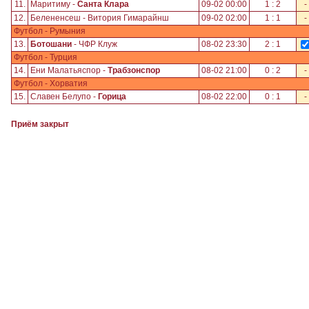
11.
Маритиму -
Санта Клара
09-02 00:00
1 : 2
-
12.
Белененсеш - Витория Гимарайнш
09-02 02:00
1 : 1
-
Футбол - Румыния
13.
Ботошани
- ЧФР Клуж
08-02 23:30
2 : 1
Футбол - Турция
14.
Ени Малатьяспор -
Трабзонспор
08-02 21:00
0 : 2
-
Футбол - Хорватия
15.
Славен Белупо -
Горица
08-02 22:00
0 : 1
-
Приём закрыт