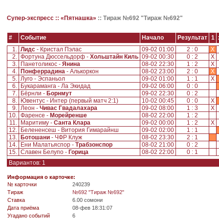
Супер-экспресс ::
«Пятнашка»
::
Тираж №692 "Тираж №692"
#
Событие
Начало
Результат
1
1.
Лидс
- Кристал Пэлас
09-02 01:00
2 : 0
X
2.
Фортуна Дюссельдорф -
Хольштайн Киль
09-02 00:30
0 : 2
X
3.
Панетоликос -
Янина
08-02 22:30
1 : 2
X
4.
Понферрадина
- Алькоркон
08-02 23:00
2 : 0
X
5.
Луго - Эспаньол
09-02 01:00
1 : 1
X
6.
Букараманга - Ла Экидад
09-02 06:00
0 : 0
7.
Бёрнли -
Борнмут
09-02 22:30
0 : 2
8.
Ювентус - Интер (первый матч 2:1)
10-02 00:45
0 : 0
X
9.
Леон -
Чивас Гвадалахара
09-02 08:00
1 : 3
X
10.
Фаренсе -
Морейренше
08-02 22:00
1 : 2
11.
Маритиму -
Санта Клара
09-02 00:00
1 : 2
X
12.
Белененсеш - Витория Гимарайнш
09-02 02:00
1 : 1
13.
Ботошани
- ЧФР Клуж
08-02 23:30
2 : 1
14.
Ени Малатьяспор -
Трабзонспор
08-02 21:00
0 : 2
15.
Славен Белупо -
Горица
08-02 22:00
0 : 1
Вариантов: 1
Информация о карточке:
№ карточки
240239
Tираж
№692 "Тираж №692"
Ставка
6.00 сомони
Дата приёма
08-фев 18:31:07
Угадано событий
6