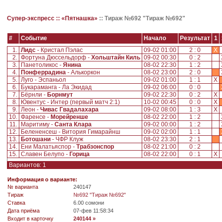
Супер-экспресс ::
«Пятнашка»
::
Тираж №692 "Тираж №692"
#
Событие
Начало
Результат
1
1.
Лидс
- Кристал Пэлас
09-02 01:00
2 : 0
X
2.
Фортуна Дюссельдорф -
Хольштайн Киль
09-02 00:30
0 : 2
3.
Панетоликос -
Янина
08-02 22:30
1 : 2
4.
Понферрадина
- Алькоркон
08-02 23:00
2 : 0
5.
Луго - Эспаньол
09-02 01:00
1 : 1
X
6.
Букараманга - Ла Экидад
09-02 06:00
0 : 0
7.
Бёрнли -
Борнмут
09-02 22:30
0 : 2
X
8.
Ювентус - Интер (первый матч 2:1)
10-02 00:45
0 : 0
X
9.
Леон -
Чивас Гвадалахара
09-02 08:00
1 : 3
X
10.
Фаренсе -
Морейренше
08-02 22:00
1 : 2
11.
Маритиму -
Санта Клара
09-02 00:00
1 : 2
12.
Белененсеш - Витория Гимарайнш
09-02 02:00
1 : 1
13.
Ботошани
- ЧФР Клуж
08-02 23:30
2 : 1
14.
Ени Малатьяспор -
Трабзонспор
08-02 21:00
0 : 2
15.
Славен Белупо -
Горица
08-02 22:00
0 : 1
X
Вариантов: 1
Информация о варианте:
№ варианта
240147
Tираж
№692 "Тираж №692"
Ставка
6.00 сомони
Дата приёма
07-фев 11:58:34
Входит в карточку
240144 »