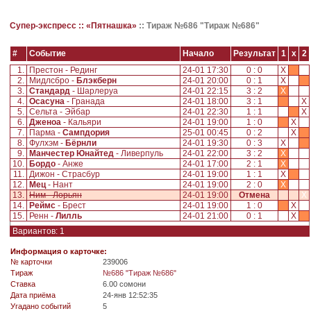
Супер-экспресс ::
«Пятнашка»
::
Тираж №686 "Тираж №686"
#
Событие
Начало
Результат
1
x
2
1.
Престон - Рединг
24-01 17:30
0 : 0
X
2.
Мидлсбро -
Блэкберн
24-01 20:00
0 : 1
X
3.
Стандард
- Шарлеруа
24-01 22:15
3 : 2
X
4.
Осасуна
- Гранада
24-01 18:00
3 : 1
X
5.
Сельта - Эйбар
24-01 22:30
1 : 1
X
6.
Дженоа
- Кальяри
24-01 19:00
1 : 0
X
7.
Парма -
Сампдория
25-01 00:45
0 : 2
X
8.
Фулхэм -
Бёрнли
24-01 19:30
0 : 3
X
9.
Манчестер Юнайтед
- Ливерпуль
24-01 22:00
3 : 2
X
10.
Бордо
- Анже
24-01 17:00
2 : 1
X
11.
Дижон - Страсбур
24-01 19:00
1 : 1
X
12.
Мец
- Нант
24-01 19:00
2 : 0
X
13.
Ним - Лорьян
24-01 19:00
Отмена
X
14.
Реймс
- Брест
24-01 19:00
1 : 0
X
15.
Ренн -
Лилль
24-01 21:00
0 : 1
X
Вариантов: 1
Информация о карточке:
№ карточки
239006
Tираж
№686 "Тираж №686"
Ставка
6.00 сомони
Дата приёма
24-янв 12:52:35
Угадано событий
5